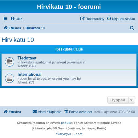
Hirvikatu 10 - foorumi
UKK
Rekisteröidy
Kirjaudu sisään
E
Etusivu
Hirvikatu 10
t
Hirvikatu 10
s
Keskustelualue
i
Tiedotteet
- Hirvitalon tapahtumat ja tärkeät päivämäärät
Aiheet:
1061
International
- open for all to see, wherever you may be
Aiheet:
283
Hyppää
Etusivu
Viesti Ylläpidolle
Poista evästeet
Kaikki ajat ovat
UTC+03:00
Keskustelufoorumin ohjelmisto
phpBB
® Forum Software © phpBB Limited
Käännös: phpBB Suomi (lurttinen, harritapio, Pettis)
Yksityisyys
|
Ehdot