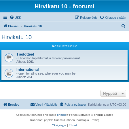
Hirvikatu 10 - foorumi
UKK
Rekisteröidy
Kirjaudu sisään
E
Etusivu
Hirvikatu 10
t
Hirvikatu 10
s
Keskustelualue
i
Tiedotteet
- Hirvitalon tapahtumat ja tärkeät päivämäärät
Aiheet:
1061
International
- open for all to see, wherever you may be
Aiheet:
283
Hyppää
Etusivu
Viesti Ylläpidolle
Poista evästeet
Kaikki ajat ovat
UTC+03:00
Keskustelufoorumin ohjelmisto
phpBB
® Forum Software © phpBB Limited
Käännös: phpBB Suomi (lurttinen, harritapio, Pettis)
Yksityisyys
|
Ehdot