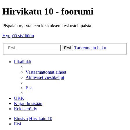
Hirvikatu 10 - foorumi
Pispalan nykytaiteen keskuksen keskustelupalsta
Hyppää sisältöön
Tarkennettu haku
Etsi
Pikalinkit
Vastaamattomat aiheet
Aktiiviset viestiketjut
Etsi
UKK
Kirjaudu sisään
Rekisteröidy
Etusivu
Hirvikatu 10
Etsi