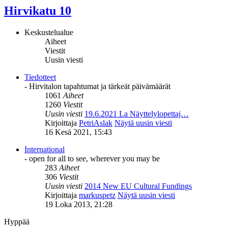
Hirvikatu 10
Keskustelualue
Aiheet
Viestit
Uusin viesti
Tiedotteet
- Hirvitalon tapahtumat ja tärkeät päivämäärät
1061
Aiheet
1260
Viestit
Uusin viesti
19.6.2021 La Näyttelylopettaj…
Kirjoittaja
PetriAslak
Näytä uusin viesti
16 Kesä 2021, 15:43
International
- open for all to see, wherever you may be
283
Aiheet
306
Viestit
Uusin viesti
2014 New EU Cultural Fundings
Kirjoittaja
markuspetz
Näytä uusin viesti
19 Loka 2013, 21:28
Hyppää