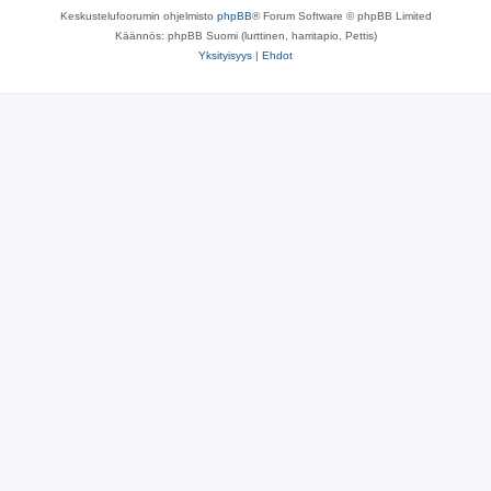
Keskustelufoorumin ohjelmisto
phpBB
® Forum Software © phpBB Limited
Käännös: phpBB Suomi (lurttinen, harritapio, Pettis)
Yksityisyys
|
Ehdot