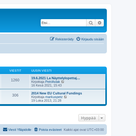
Etsi
Tarkennettu haku
Rekisteröidy
Kirjaudu sisään
VIESTIT
UUSIN VIESTI
19.6.2021 La Näyttelylopettaj…
1260
N
Kirjoittaja
PetriAslak
ä
16 Kesä 2021, 15:43
y
t
2014 New EU Cultural Fundings
306
ä
N
Kirjoittaja
markuspetz
u
ä
19 Loka 2013, 21:28
u
y
s
t
i
ä
n
u
Hyppää
v
u
i
s
e
i
s
n
Viesti Ylläpidolle
Poista evästeet
Kaikki ajat ovat
UTC+03:00
t
v
i