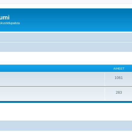
rumi
skustelupalsta
AIHEET
1061
283