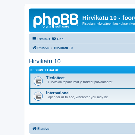
Hirvikatu 10 - foo
Pispalan nykytaiteen keskuksen ke
Pikalinkit
UKK
Etusivu
Hirvikatu 10
Hirvikatu 10
KESKUSTELUALUE
Tiedotteet
- Hirvitalon tapahtumat ja tärkeät päivämäärät
International
- open for all to see, wherever you may be
Etusivu