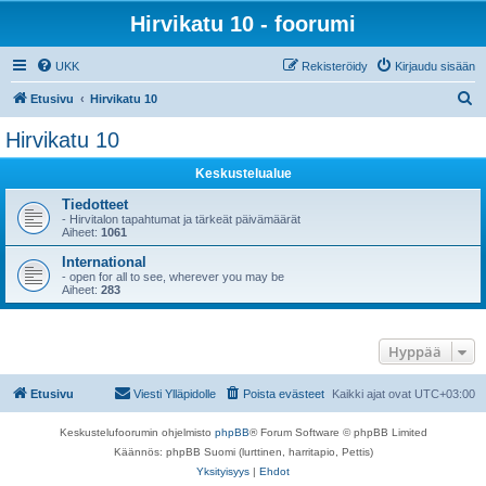
Hirvikatu 10 - foorumi
UKK
Rekisteröidy
Kirjaudu sisään
E
Etusivu
Hirvikatu 10
t
Hirvikatu 10
s
Keskustelualue
i
Tiedotteet
- Hirvitalon tapahtumat ja tärkeät päivämäärät
Aiheet:
1061
International
- open for all to see, wherever you may be
Aiheet:
283
Hyppää
Etusivu
Viesti Ylläpidolle
Poista evästeet
Kaikki ajat ovat
UTC+03:00
Keskustelufoorumin ohjelmisto
phpBB
® Forum Software © phpBB Limited
Käännös: phpBB Suomi (lurttinen, harritapio, Pettis)
Yksityisyys
|
Ehdot