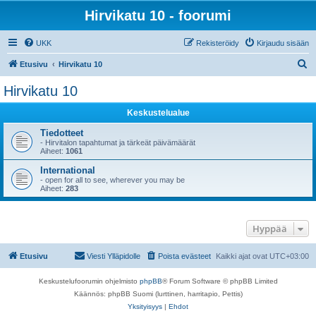
Hirvikatu 10 - foorumi
UKK
Rekisteröidy
Kirjaudu sisään
E
Etusivu
Hirvikatu 10
t
Hirvikatu 10
s
Keskustelualue
i
Tiedotteet
- Hirvitalon tapahtumat ja tärkeät päivämäärät
Aiheet:
1061
International
- open for all to see, wherever you may be
Aiheet:
283
Hyppää
Etusivu
Viesti Ylläpidolle
Poista evästeet
Kaikki ajat ovat
UTC+03:00
Keskustelufoorumin ohjelmisto
phpBB
® Forum Software © phpBB Limited
Käännös: phpBB Suomi (lurttinen, harritapio, Pettis)
Yksityisyys
|
Ehdot