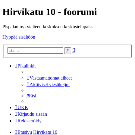
Hirvikatu 10 - foorumi
Pispalan nykytaiteen keskuksen keskustelupalsta
Hyppää sisältöön
Tarkennettu
Etsi
haku
Pikalinkit
Vastaamattomat aiheet
Aktiiviset viestiketjut
Etsi
UKK
Kirjaudu sisään
Rekisteröidy
Etusivu
Hirvikatu 10