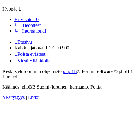
viesti
Hyppää
Hirvikatu 10
↳ Tiedotteet
↳ International
Etusivu
Kaikki ajat ovat
UTC+03:00
Poista evästeet
Viesti Ylläpidolle
Keskustelufoorumin ohjelmisto
phpBB
® Forum Software © phpBB
Limited
Käännös: phpBB Suomi (lurttinen, harritapio, Pettis)
Yksityisyys
|
Ehdot