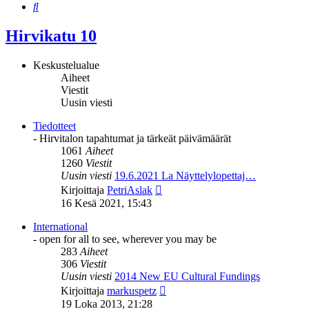
Etsi
Hirvikatu 10
Keskustelualue
Aiheet
Viestit
Uusin viesti
Tiedotteet
- Hirvitalon tapahtumat ja tärkeät päivämäärät
1061
Aiheet
1260
Viestit
Uusin viesti
19.6.2021 La Näyttelylopettaj…
Näytä
Kirjoittaja
PetriAslak
uusin
16 Kesä 2021, 15:43
viesti
International
- open for all to see, wherever you may be
283
Aiheet
306
Viestit
Uusin viesti
2014 New EU Cultural Fundings
Näytä
Kirjoittaja
markuspetz
uusin
19 Loka 2013, 21:28