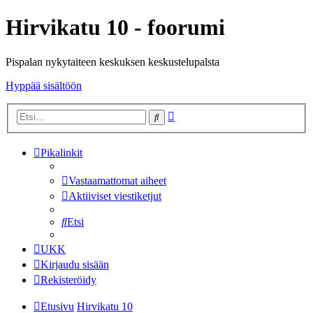
Hirvikatu 10 - foorumi
Pispalan nykytaiteen keskuksen keskustelupalsta
Hyppää sisältöön
Tarkennettu
Etsi
haku
Pikalinkit
Vastaamattomat aiheet
Aktiiviset viestiketjut
Etsi
UKK
Kirjaudu sisään
Rekisteröidy
Etusivu
Hirvikatu 10