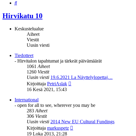
Etsi
Hirvikatu 10
Keskustelualue
Aiheet
Viestit
Uusin viesti
Tiedotteet
- Hirvitalon tapahtumat ja tärkeät päivämäärät
1061
Aiheet
1260
Viestit
Uusin viesti
19.6.2021 La Näyttelylopettaj…
Näytä
Kirjoittaja
PetriAslak
uusin
16 Kesä 2021, 15:43
viesti
International
- open for all to see, wherever you may be
283
Aiheet
306
Viestit
Uusin viesti
2014 New EU Cultural Fundings
Näytä
Kirjoittaja
markuspetz
uusin
19 Loka 2013, 21:28