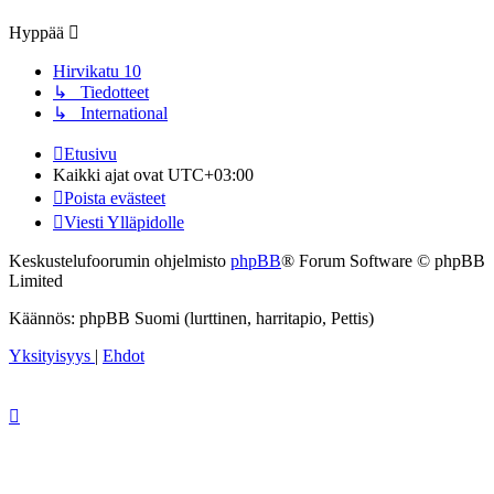
viesti
Hyppää
Hirvikatu 10
↳ Tiedotteet
↳ International
Etusivu
Kaikki ajat ovat
UTC+03:00
Poista evästeet
Viesti Ylläpidolle
Keskustelufoorumin ohjelmisto
phpBB
® Forum Software © phpBB
Limited
Käännös: phpBB Suomi (lurttinen, harritapio, Pettis)
Yksityisyys
|
Ehdot