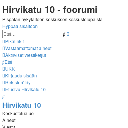
Hirvikatu 10 - foorumi
Pispalan nykytaiteen keskuksen keskustelupalsta
Hyppää sisältöön
Tarkennettu
Etsi
haku
Pikalinkit
Vastaamattomat aiheet
Aktiiviset viestiketjut
Etsi
UKK
Kirjaudu sisään
Rekisteröidy
Etusivu
Hirvikatu 10
Etsi
Hirvikatu 10
Keskustelualue
Aiheet
Viestit