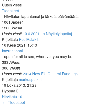
Uusin viesti
Tiedotteet
- Hirvitalon tapahtumat ja tärkeät päivämäärät
1061
Aiheet
1260
Viestit
Uusin viesti
19.6.2021 La Näyttelylopettaj…
Näytä
Kirjoittaja
PetriAslak
uusin
16 Kesä 2021, 15:43
viesti
International
- open for all to see, wherever you may be
283
Aiheet
306
Viestit
Uusin viesti
2014 New EU Cultural Fundings
Näytä
Kirjoittaja
markuspetz
uusin
19 Loka 2013, 21:28
viesti
Hyppää
Hirvikatu 10
↳ Tiedotteet