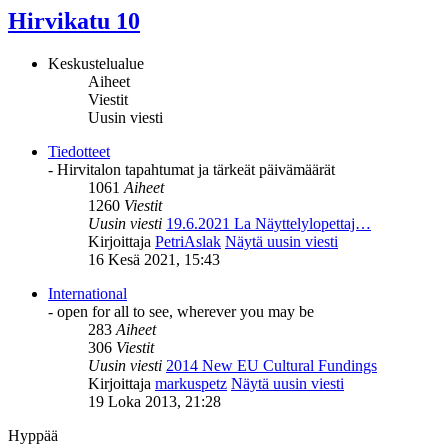
Hirvikatu 10
Keskustelualue
Aiheet
Viestit
Uusin viesti
Tiedotteet
- Hirvitalon tapahtumat ja tärkeät päivämäärät
1061
Aiheet
1260
Viestit
Uusin viesti
19.6.2021 La Näyttelylopettaj…
Kirjoittaja
PetriAslak
Näytä uusin viesti
16 Kesä 2021, 15:43
International
- open for all to see, wherever you may be
283
Aiheet
306
Viestit
Uusin viesti
2014 New EU Cultural Fundings
Kirjoittaja
markuspetz
Näytä uusin viesti
19 Loka 2013, 21:28
Hyppää