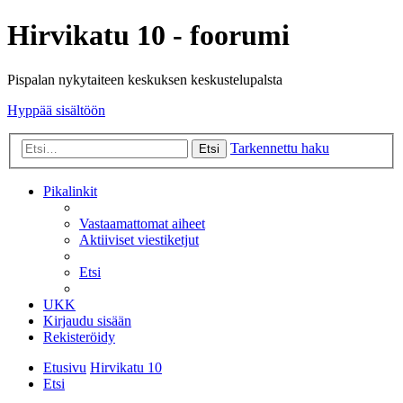
Hirvikatu 10 - foorumi
Pispalan nykytaiteen keskuksen keskustelupalsta
Hyppää sisältöön
Tarkennettu haku
Etsi
Pikalinkit
Vastaamattomat aiheet
Aktiiviset viestiketjut
Etsi
UKK
Kirjaudu sisään
Rekisteröidy
Etusivu
Hirvikatu 10
Etsi