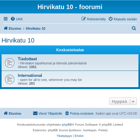
Hirvikatu 10 - foorumi
UKK
Rekisteröidy
Kirjaudu sisään
E
Etusivu
Hirvikatu 10
t
Hirvikatu 10
s
Keskustelualue
i
Tiedotteet
- Hirvitalon tapahtumat ja tärkeät päivämäärät
Aiheet:
1061
International
- open for all to see, wherever you may be
Aiheet:
283
Hyppää
Etusivu
Viesti Ylläpidolle
Poista evästeet
Kaikki ajat ovat
UTC+03:00
Keskustelufoorumin ohjelmisto
phpBB
® Forum Software © phpBB Limited
Käännös: phpBB Suomi (lurttinen, harritapio, Pettis)
Yksityisyys
|
Ehdot