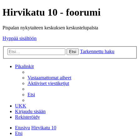
Hirvikatu 10 - foorumi
Pispalan nykytaiteen keskuksen keskustelupalsta
Hyppää sisältöön
Tarkennettu haku
Etsi
Pikalinkit
Vastaamattomat aiheet
Aktiiviset viestiketjut
Etsi
UKK
Kirjaudu sisään
Rekisteröidy
Etusivu
Hirvikatu 10
Etsi