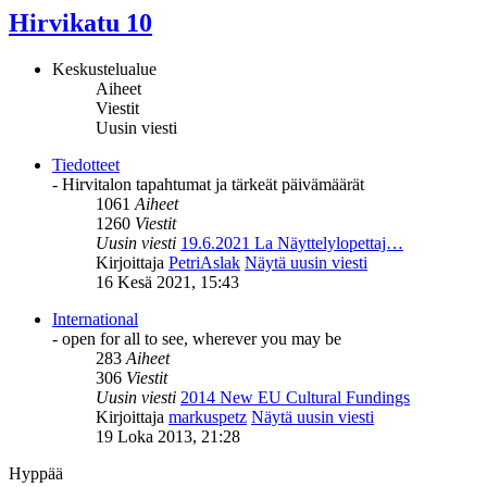
Hirvikatu 10
Keskustelualue
Aiheet
Viestit
Uusin viesti
Tiedotteet
- Hirvitalon tapahtumat ja tärkeät päivämäärät
1061
Aiheet
1260
Viestit
Uusin viesti
19.6.2021 La Näyttelylopettaj…
Kirjoittaja
PetriAslak
Näytä uusin viesti
16 Kesä 2021, 15:43
International
- open for all to see, wherever you may be
283
Aiheet
306
Viestit
Uusin viesti
2014 New EU Cultural Fundings
Kirjoittaja
markuspetz
Näytä uusin viesti
19 Loka 2013, 21:28
Hyppää