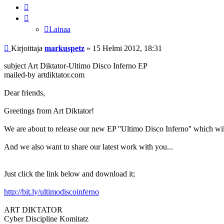
Lainaa
Lainaa
Viesti
Kirjoittaja
markuspetz
»
15 Helmi 2012, 18:31
subject Art Diktator-Ultimo Disco Inferno EP
mailed-by artdiktator.com
Dear friends,
Greetings from Art Diktator!
We are about to release our new EP ''Ultimo Disco Inferno'' which will
And we also want to share our latest work with you...
Just click the link below and download it;
http://bit.ly/ultimodiscoinferno
ART DIKTATOR
Cyber Discipline Komitatz