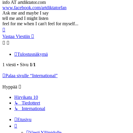
info AT artdiktator.com
www.facebook.com/artdiktatorfan
Ask me and maybe I say
tell me and I might listen
feel for me when I can't feel for myself...
Ylös
Vastaa Viestiin
Tulostusnäkymä
1 viesti • Sivu
1
/
1
Palaa sivulle “International”
Hyppää
Hirvikatu 10
↳ Tiedotteet
↳ International
Etusivu
Viesti Ylläpidolle