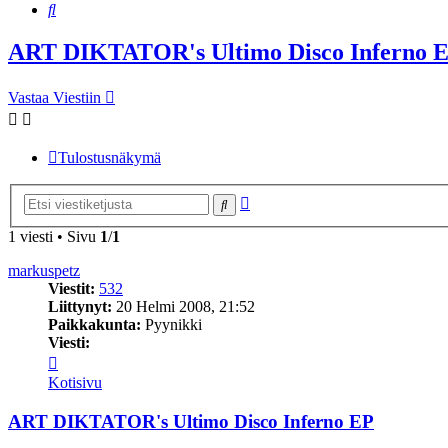
Etsi
ART DIKTATOR's Ultimo Disco Inferno 
Vastaa Viestiin
Tulostusnäkymä
Tarkennettu
Etsi
haku
1 viesti • Sivu
1
/
1
markuspetz
Viestit:
532
Liittynyt:
20 Helmi 2008, 21:52
Paikkakunta:
Pyynikki
Viesti:
Viesti
markuspetz
Kotisivu
ART DIKTATOR's Ultimo Disco Inferno EP