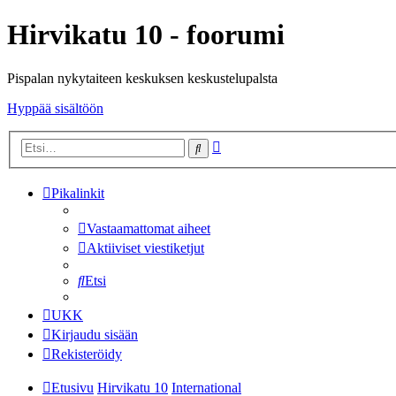
Hirvikatu 10 - foorumi
Pispalan nykytaiteen keskuksen keskustelupalsta
Hyppää sisältöön
Tarkennettu
Etsi
haku
Pikalinkit
Vastaamattomat aiheet
Aktiiviset viestiketjut
Etsi
UKK
Kirjaudu sisään
Rekisteröidy
Etusivu
Hirvikatu 10
International