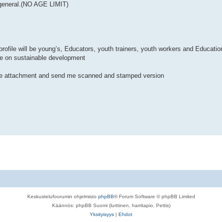
 general.(NO AGE LIMIT)
 profile will be young’s, Educators, youth trainers, youth workers and Education
ple on sustainable development
in the attachment and send me scanned and stamped version
Keskustelufoorumin ohjelmisto
phpBB
® Forum Software © phpBB Limited
Käännös: phpBB Suomi (lurttinen, harritapio, Pettis)
Yksityisyys
|
Ehdot