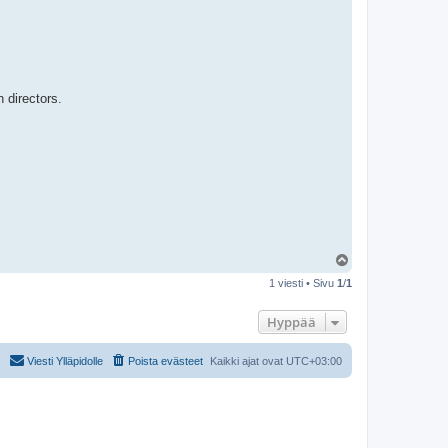
 directors.
Y
l
1 viesti • Sivu
1
/
1
ö
s
Hyppää
Viesti Ylläpidolle
Poista evästeet
Kaikki ajat ovat
UTC+03:00