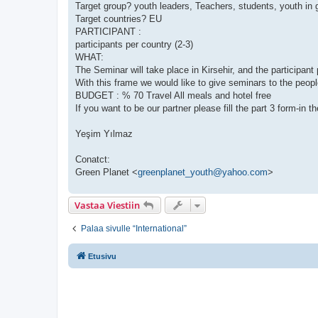
Target group? youth leaders, Teachers, students, youth in
Target countries? EU
PARTICIPANT :
participants per country (2-3)
WHAT:
The Seminar will take place in Kirsehir, and the participant
With this frame we would like to give seminars to the peo
BUDGET : % 70 Travel All meals and hotel free
If you want to be our partner please fill the part 3 form-
Yeşim Yılmaz
Conatct:
Green Planet <
greenplanet_youth@yahoo.com
>
Vastaa Viestiin
Palaa sivulle “International”
Etusivu