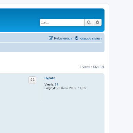
Etsi
Tarkennettu haku
Rekisteröidy
Kirjaudu sisään
1 viesti • Sivu
1
/
1
Hypatia
Viestit:
24
Liittynyt:
22 Kesä 2009, 14:35