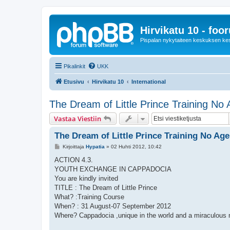
Hirvikatu 10 - foo
Pispalan nykytaiteen keskuksen ke
Pikalinkit
UKK
Etusivu
Hirvikatu 10
International
The Dream of Little Prince Training No
Vastaa Viestiin
The Dream of Little Prince Training No Ag
V
Kirjoittaja
Hypatia
»
02 Huhti 2012, 10:42
i
e
ACTION 4.3.
s
YOUTH EXCHANGE IN CAPPADOCIA
t
i
You are kindly invited
TITLE : The Dream of Little Prince
What? :Training Course
When? : 31 August-07 September 2012
Where? Cappadocia ,unique in the world and a miraculous