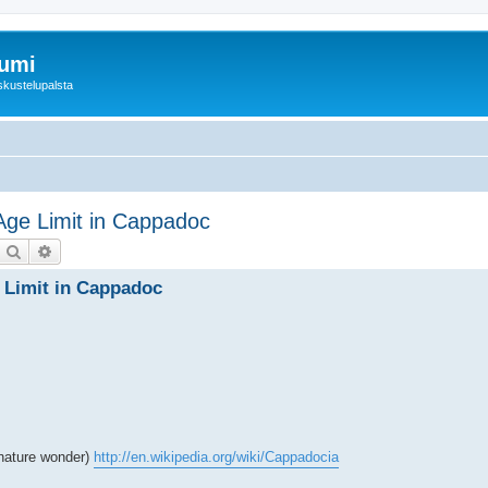
rumi
skustelupalsta
 Age Limit in Cappadoc
Etsi
Tarkennettu haku
e Limit in Cappadoc
 nature wonder)
http://en.wikipedia.org/wiki/Cappadocia