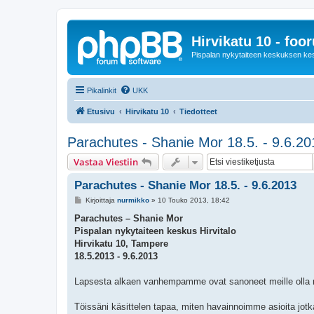
Hirvikatu 10 - foo
Pispalan nykytaiteen keskuksen ke
Pikalinkit
UKK
Etusivu
Hirvikatu 10
Tiedotteet
Parachutes - Shanie Mor 18.5. - 9.6.20
Vastaa Viestiin
Parachutes - Shanie Mor 18.5. - 9.6.2013
V
Kirjoittaja
nurmikko
»
10 Touko 2013, 18:42
i
e
Parachutes – Shanie Mor
s
Pispalan nykytaiteen keskus Hirvitalo
t
i
Hirvikatu 10, Tampere
18.5.2013 - 9.6.2013
Lapsesta alkaen vanhempamme ovat sanoneet meille olla no
Töissäni käsittelen tapaa, miten havainnoimme asioita jotk