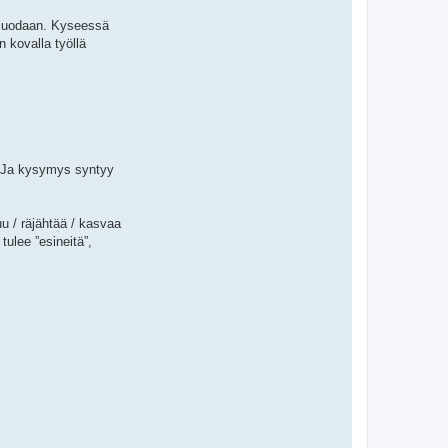
” luodaan. Kyseessä
n kovalla työllä
a. Ja kysymys syntyy
u / räjähtää / kasvaa
tulee ”esineitä”,