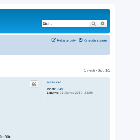
Etsi
Tarkennettu haku
Rekisteröidy
Kirjaudu sisään
1 viesti • Sivu
1
/
1
nurmikko
Viestit:
345
Liittynyt:
21 Marras 2010, 23:08
äämään.