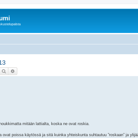
rumi
skustelupalsta
13
Etsi
Tarkennettu haku
ukkimatta mitään lattialta, koska ne ovat roskia.
a ovat poissa käytössä ja sitä kuinka yhteiskunta suhtautuu ”roskaan” ja ylij