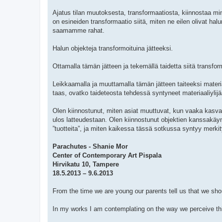
Ajatus tilan muutoksesta, transformaatiosta, kiinnostaa mi
on esineiden transformaatio siitä, miten ne eilen olivat hal
saamamme rahat.
Halun objekteja transformoituina jätteeksi.
Ottamalla tämän jätteen ja tekemällä taidetta siitä transform
Leikkaamalla ja muuttamalla tämän jätteen taiteeksi mater
taas, ovatko taideteosta tehdessä syntyneet materiaaliyli
Olen kiinnostunut, miten asiat muuttuvat, kun vaaka kasvaa
ulos latteudestaan. Olen kiinnostunut objektien kanssakäymis
”tuotteita”, ja miten kaikessa tässä sotkussa syntyy merkit
Parachutes - Shanie Mor
Center of Contemporary Art Pispala
Hirvikatu 10, Tampere
18.5.2013 – 9.6.2013
From the time we are young our parents tell us that we shou
In my works I am contemplating on the way we perceive thin