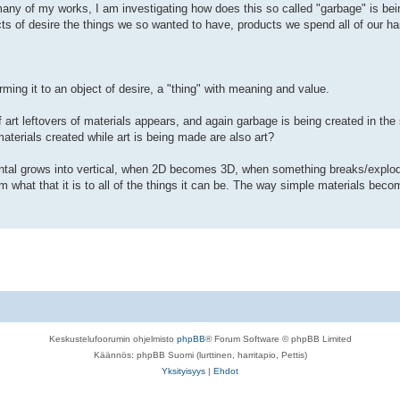
any of my works, I am investigating how does this so called "garbage" is bein
ects of desire the things we so wanted to have, products we spend all of our 
rming it to an object of desire, a "thing" with meaning and value.
 art leftovers of materials appears, and again garbage is being created in the
aterials created while art is being made are also art?
ontal grows into vertical, when 2D becomes 3D, when something breaks/explode
om what that it is to all of the things it can be. The way simple materials beco
Keskustelufoorumin ohjelmisto
phpBB
® Forum Software © phpBB Limited
Käännös: phpBB Suomi (lurttinen, harritapio, Pettis)
Yksityisyys
|
Ehdot