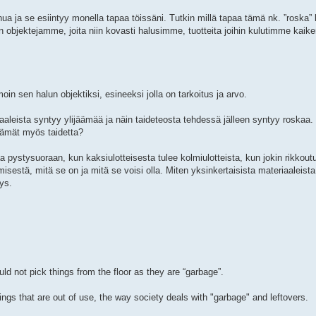
nua ja se esiintyy monella tapaa töissäni. Tutkin millä tapaa tämä nk. ”roska
un objektejamme, joita niin kovasti halusimme, tuotteita joihin kulutimme kaike
oin sen halun objektiksi, esineeksi jolla on tarkoitus ja arvo.
iaaleista syntyy ylijäämää ja näin taideteosta tehdessä jälleen syntyy roska
jäämät myös taidetta?
 pystysuoraan, kun kaksiulotteisesta tulee kolmiulotteista, kun jokin rikkoutu
estä, mitä se on ja mitä se voisi olla. Miten yksinkertaisista materiaaleista 
ys.
ld not pick things from the floor as they are “garbage”.
gs that are out of use, the way society deals with "garbage" and leftovers.