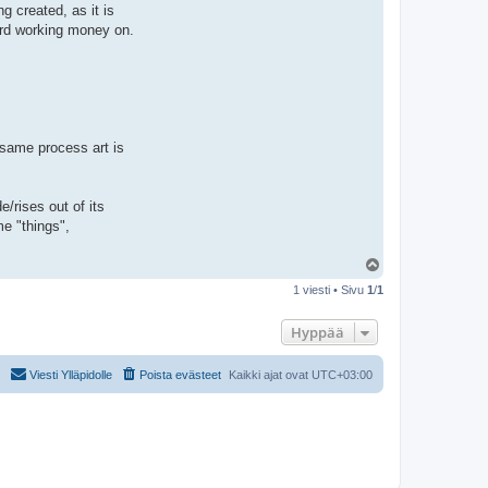
g created, as it is
hard working money on.
 same process art is
/rises out of its
me "things",
Y
l
1 viesti • Sivu
1
/
1
ö
s
Hyppää
Viesti Ylläpidolle
Poista evästeet
Kaikki ajat ovat
UTC+03:00