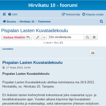
Hirvikatu 10 - foorumi
UKK
Rekisteröidy
Kirjaudu sisään
E
Etusivu
Hirvikatu 10
Tiedotteet
t
Pispalan Lasten Kuvataidekoulu
s
Etsi
Tarken
Vastaa Viestiin
i
1 viesti • Sivu
1
/
1
nurmikko
Pispalan Lasten Kuvataidekoulu
V
17 Touko 2013, 14:54
i
e
Pispalan Lasten Kuvataidekoulu
s
t
i
Pispalan Lasten Kuvataidekoulu aloittaa toimintansa ma 19.8.2013,
Hirvitalolla, os. Hirvikatu 10, Tampere.
Eri ikäisten lasten kerhoryhmät kokoontuvat joka maanantai syys- ja
kevätlukukausien ajan. Vuoden aikana käymme läpi kuvataiteen
perustekniikoita ja materiaaleja, sekä rakennamme yhteisen esityksen.