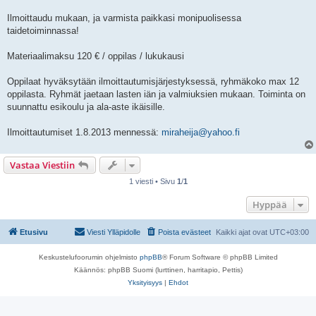
Ilmoittaudu mukaan, ja varmista paikkasi monipuolisessa
taidetoiminnassa!
Materiaalimaksu 120 € / oppilas / lukukausi
Oppilaat hyväksytään ilmoittautumisjärjestyksessä, ryhmäkoko max 12
oppilasta. Ryhmät jaetaan lasten iän ja valmiuksien mukaan. Toiminta on
suunnattu esikoulu ja ala-aste ikäisille.
Ilmoittautumiset 1.8.2013 mennessä:
miraheija@yahoo.fi
Vastaa Viestiin
1 viesti • Sivu
1
/
1
Hyppää
Etusivu
Viesti Ylläpidolle
Poista evästeet
Kaikki ajat ovat
UTC+03:00
Keskustelufoorumin ohjelmisto
phpBB
® Forum Software © phpBB Limited
Käännös: phpBB Suomi (lurttinen, harritapio, Pettis)
Yksityisyys
|
Ehdot