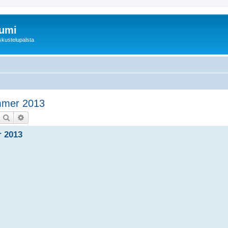
rumi
skustelupalsta
mmer 2013
Etsi
Tarkennettu haku
r 2013