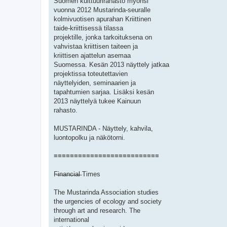
Suomen kulttuurirahasto myönsi
vuonna 2012 Mustarinda-seuralle
kolmivuotisen apurahan Kriittinen
taide-kriittisessä tilassa
projektille, jonka tarkoituksena on
vahvistaa kriittisen taiteen ja
kriittisen ajattelun asemaa
Suomessa. Kesän 2013 näyttely jatkaa
projektissa toteutettavien
näyttelyiden, seminaarien ja
tapahtumien sarjaa. Lisäksi kesän
2013 näyttelyä tukee Kainuun
rahasto.
MUSTARINDA - Näyttely, kahvila,
luontopolku ja näkötorni.
≡≡≡≡≡≡≡≡≡≡≡≡≡≡≡≡≡≡≡≡≡≡≡≡≡≡
F̶i̶n̶a̶n̶c̶i̶a̶l̶ Times
The Mustarinda Association studies
the urgencies of ecology and society
through art and research. The
international