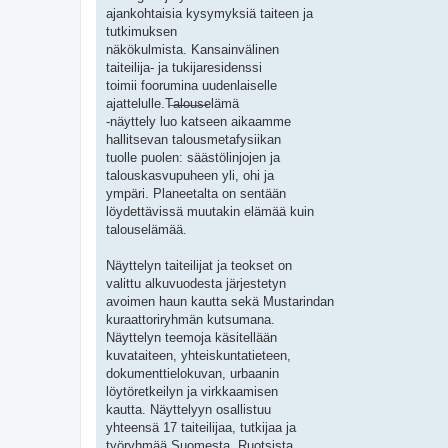
ajankohtaisia kysymyksiä taiteen ja
tutkimuksen
näkökulmista. Kansainvälinen
taiteilija- ja tukijaresidenssi
toimii foorumina uudenlaiselle
ajattelulle.T̶a̶l̶o̶u̶s̶elämä
-näyttely luo katseen aikaamme
hallitsevan talousmetafysiikan
tuolle puolen: säästölinjojen ja
talouskasvupuheen yli, ohi ja
ympäri. Planeetalta on sentään
löydettävissä muutakin elämää kuin
talouselämää.
Näyttelyn taiteilijat ja teokset on
valittu alkuvuodesta järjestetyn
avoimen haun kautta sekä Mustarindan
kuraattoriryhmän kutsumana.
Näyttelyn teemoja käsitellään
kuvataiteen, yhteiskuntatieteen,
dokumenttielokuvan, urbaanin
löytöretkeilyn ja virkkaamisen
kautta. Näyttelyyn osallistuu
yhteensä 17 taiteilijaa, tutkijaa ja
työryhmää Suomesta, Ruotsista,