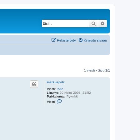
Etsi
Tarkennettu haku
Rekisteröidy
Kirjaudu sisään
1 viesti • Sivu
1
/
1
markuspetz
Viestit:
532
Liittynyt:
20 Helmi 2008, 21:52
Paikkakunta:
Pyynikki
V
Viesti:
i
e
s
t
i
m
a
r
k
u