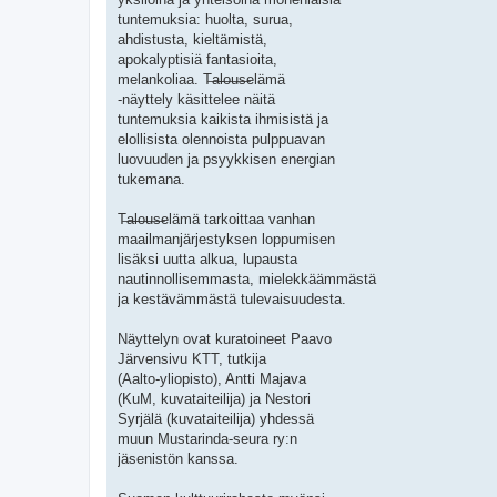
tuntemuksia: huolta, surua,
ahdistusta, kieltämistä,
apokalyptisiä fantasioita,
melankoliaa. T̶a̶l̶o̶u̶s̶elämä
-näyttely käsittelee näitä
tuntemuksia kaikista ihmisistä ja
elollisista olennoista pulppuavan
luovuuden ja psyykkisen energian
tukemana.
T̶a̶l̶o̶u̶s̶elämä tarkoittaa vanhan
maailmanjärjestyksen loppumisen
lisäksi uutta alkua, lupausta
nautinnollisemmasta, mielekkäämmästä
ja kestävämmästä tulevaisuudesta.
Näyttelyn ovat kuratoineet Paavo
Järvensivu KTT, tutkija
(Aalto-yliopisto), Antti Majava
(KuM, kuvataiteilija) ja Nestori
Syrjälä (kuvataiteilija) yhdessä
muun Mustarinda-seura ry:n
jäsenistön kanssa.