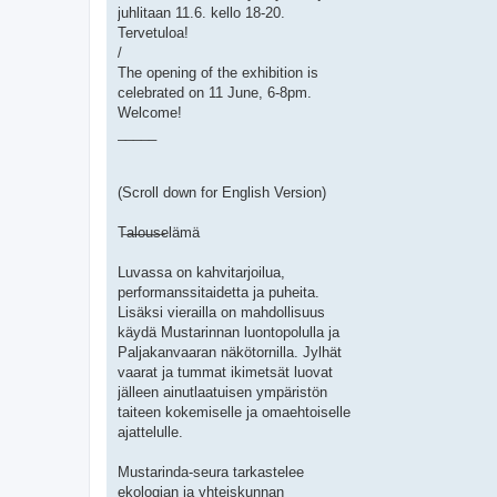
juhlitaan 11.6. kello 18-20.
Tervetuloa!
/
The opening of the exhibition is
celebrated on 11 June, 6-8pm.
Welcome!
_____
(Scroll down for English Version)
T̶a̶l̶o̶u̶s̶elämä
Luvassa on kahvitarjoilua,
performanssitaidetta ja puheita.
Lisäksi vierailla on mahdollisuus
käydä Mustarinnan luontopolulla ja
Paljakanvaaran näkötornilla. Jylhät
vaarat ja tummat ikimetsät luovat
jälleen ainutlaatuisen ympäristön
taiteen kokemiselle ja omaehtoiselle
ajattelulle.
Mustarinda-seura tarkastelee
ekologian ja yhteiskunnan