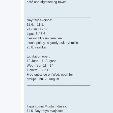
café and sightseeing tower
____________________________________
Näyttely avoinna:
12.6. - 11.8.
ke - su 11 - 17
Liput: 5 / 3 €
Keskiviikkoisin ilmainen
sisäänpääsy, näyttely auki ryhmille
25.8. saakka
Exhibition open:
12 June - 11 August
Wed - Sun 11 - 17
Tickets: 5 / 3 €
Free entrance on Wed, open for
groups until 25 August
____________________________________
Tapahtumia Mustarindassa:
11.6. Näyttelyn avajaiset