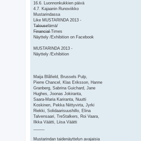
16.6. Luonnonkukkien päivä
4.7. Kajaanin Runoviikko
Mustarindassa
Like MUSTARINDA 2013 -
T̶a̶l̶o̶u̶s̶elämä/
F̶i̶n̶a̶n̶c̶i̶a̶l̶ Times
Näyttely /Exhibition on Facebook
MUSTARINDA 2013 -
Näyttely /Exhibition
Maija Blåfield, Brussels Pulp,
Pierre Chancel, Klas Eriksson, Hanne
Granberg, Sabrina Guichard, Jane
Hughes, Joonas Jokiranta,
Saara-Maria Kariranta, Nuutti
Koskinen, Pekka Niittyvirta, Jyrki
Riekki, Solidaarisuushillo, Elina
Talvensaari, TreStalkers, Roi Vaara,
Ilkka Väätti, Liisa Väätti
_____
Mustarindan taidenäyttelyn avajaisia