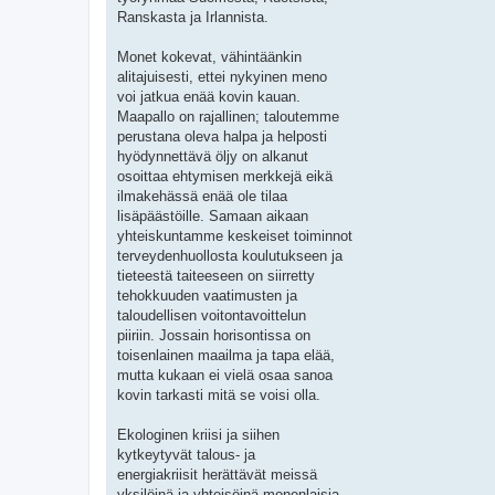
Ranskasta ja Irlannista.
Monet kokevat, vähintäänkin
alitajuisesti, ettei nykyinen meno
voi jatkua enää kovin kauan.
Maapallo on rajallinen; taloutemme
perustana oleva halpa ja helposti
hyödynnettävä öljy on alkanut
osoittaa ehtymisen merkkejä eikä
ilmakehässä enää ole tilaa
lisäpäästöille. Samaan aikaan
yhteiskuntamme keskeiset toiminnot
terveydenhuollosta koulutukseen ja
tieteestä taiteeseen on siirretty
tehokkuuden vaatimusten ja
taloudellisen voitontavoittelun
piiriin. Jossain horisontissa on
toisenlainen maailma ja tapa elää,
mutta kukaan ei vielä osaa sanoa
kovin tarkasti mitä se voisi olla.
Ekologinen kriisi ja siihen
kytkeytyvät talous- ja
energiakriisit herättävät meissä
yksilöinä ja yhteisöinä monenlaisia