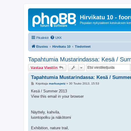
Hirvikatu 10 - foo
Pispalan nykytaiteen keskuksen ke
Pikalinkit
UKK
Etusivu
Hirvikatu 10
Tiedotteet
Tapahtumia Mustarindassa: Kesä / Su
Vastaa Viestiin
Tapahtumia Mustarindassa: Kesä / Summe
V
Kirjoittaja
markuspetz
»
30 Touko 2013, 15:53
i
e
Kesä / Summer 2013
s
View this email in your browser
t
i
Näyttely, kahvila,
luontopolku ja näkötorni
Exhibition, nature trail,