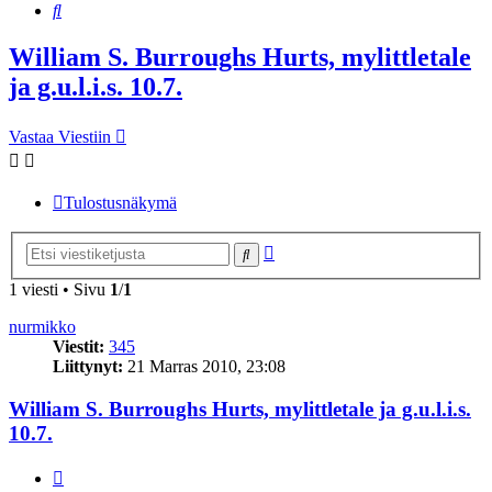
Etsi
William S. Burroughs Hurts, mylittletale
ja g.u.l.i.s. 10.7.
Vastaa Viestiin
Tulostusnäkymä
Tarkennettu
Etsi
haku
1 viesti • Sivu
1
/
1
nurmikko
Viestit:
345
Liittynyt:
21 Marras 2010, 23:08
William S. Burroughs Hurts, mylittletale ja g.u.l.i.s.
10.7.
Lainaa