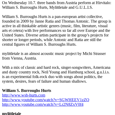
On Wednesday 10.7. three bands from Austria perform at Hirvitalo:
William S. Burroughs Hurts, Mylittletale and G.U.L.I.S.
William S. Burroughs Hurts is a pan-european artist collective,
founded in 2009 by Janne Ratia and Thomas Antonic. The group is
active in all thinkable artistic genres (music, film, literature, visual
arts et cetera) with live performances so far all over Europe and the
United States. Diverse artists participate in the group’s projects for
shorter or longer periods, while Antonic and Ratia are still the
central figures of William S. Burroughs Hurts.
mylittletale is an almost acoustic music project by Michi Strasser
from Vienna, Austria.
With a mix of classic and hard rock, singer-songwriters, Americana
and dusty country rock, Neil Young and Hamburg school, g.u.l.i.s.
is an experimental folk-rock duo with songs about politics, the
system, desires, fears of failure and human shallows.
William S. Burroughs Hurts
http://www.wsb-hurts.com
http://www.youtube.com/watch?v=SGWHEEV1zZQ
http://www.youtube.com/watch?v=Lr2N8ZxV0f4
mylittletale