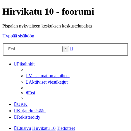
Hirvikatu 10 - foorumi
Pispalan nykytaiteen keskuksen keskustelupalsta
Hyppää sisältöön
Tarkennettu
Etsi
haku
Pikalinkit
Vastaamattomat aiheet
Aktiiviset viestiketjut
Etsi
UKK
Kirjaudu sisään
Rekisteröidy
Etusivu
Hirvikatu 10
Tiedotteet