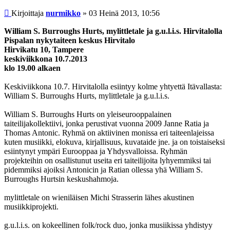
Viesti
Kirjoittaja
nurmikko
»
03 Heinä 2013, 10:56
William S. Burroughs Hurts, mylittletale ja g.u.l.i.s. Hirvitalolla
Pispalan nykytaiteen keskus Hirvitalo
Hirvikatu 10, Tampere
keskiviikkona 10.7.2013
klo 19.00 alkaen
Keskiviikkona 10.7. Hirvitalolla esiintyy kolme yhtyettä Itävallasta:
William S. Burroughs Hurts, mylittletale ja g.u.l.i.s.
William S. Burroughs Hurts on yleiseurooppalainen
taiteilijakollektiivi, jonka perustivat vuonna 2009 Janne Ratia ja
Thomas Antonic. Ryhmä on aktiivinen monissa eri taiteenlajeissa
kuten musiikki, elokuva, kirjallisuus, kuvataide jne. ja on toistaiseksi
esiintynyt ympäri Eurooppaa ja Yhdysvalloissa. Ryhmän
projekteihin on osallistunut useita eri taiteilijoita lyhyemmiksi tai
pidemmiksi ajoiksi Antonicin ja Ratian ollessa yhä William S.
Burroughs Hurtsin keskushahmoja.
mylittletale on wieniläisen Michi Strasserin lähes akustinen
musiikkiprojekti.
g.u.l.i.s. on kokeellinen folk/rock duo, jonka musiikissa yhdistyy