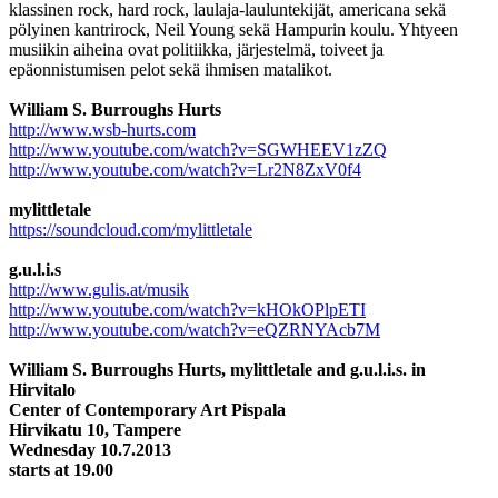
klassinen rock, hard rock, laulaja-lauluntekijät, americana sekä
pölyinen kantrirock, Neil Young sekä Hampurin koulu. Yhtyeen
musiikin aiheina ovat politiikka, järjestelmä, toiveet ja
epäonnistumisen pelot sekä ihmisen matalikot.
William S. Burroughs Hurts
http://www.wsb-hurts.com
http://www.youtube.com/watch?v=SGWHEEV1zZQ
http://www.youtube.com/watch?v=Lr2N8ZxV0f4
mylittletale
https://soundcloud.com/mylittletale
g.u.l.i.s
http://www.gulis.at/musik
http://www.youtube.com/watch?v=kHOkOPlpETI
http://www.youtube.com/watch?v=eQZRNYAcb7M
William S. Burroughs Hurts, mylittletale and g.u.l.i.s. in
Hirvitalo
Center of Contemporary Art Pispala
Hirvikatu 10, Tampere
Wednesday 10.7.2013
starts at 19.00