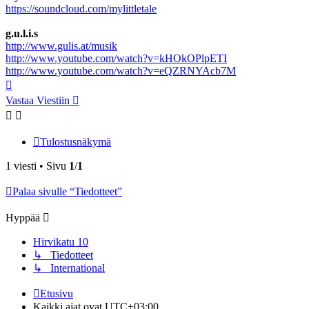
https://soundcloud.com/mylittletale
g.u.l.i.s
http://www.gulis.at/musik
http://www.youtube.com/watch?v=kHOkOPlpETI
http://www.youtube.com/watch?v=eQZRNYAcb7M
Ylös
Vastaa Viestiin
Tulostusnäkymä
1 viesti • Sivu
1
/
1
Palaa sivulle “Tiedotteet”
Hyppää
Hirvikatu 10
↳ Tiedotteet
↳ International
Etusivu
Kaikki ajat ovat
UTC+03:00