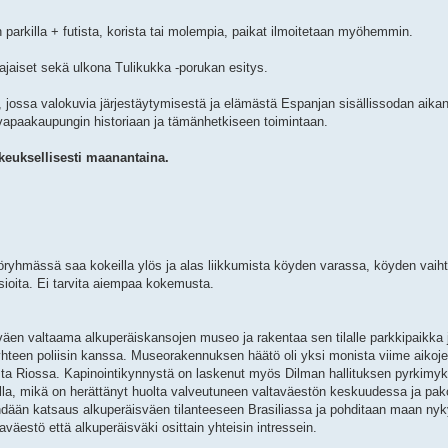
 parkilla + futista, korista tai molempia, paikat ilmoitetaan myöhemmin.
jaiset sekä ulkona Tulikukka -porukan esitys.
ly, jossa valokuvia järjestäytymisestä ja elämästä Espanjan sisällissodan aika
 vapaakaupungin historiaan ja tämänhetkiseen toimintaan.
keuksellisesti maanantaina.
Työryhmässä saa kokeilla ylös ja alas liikkumista köyden varassa, köyden vaih
sioita. Ei tarvita aiempaa kokemusta.
äen valtaama alkuperäiskansojen museo ja rakentaa sen tilalle parkkipaikka 
hteen poliisin kanssa. Museorakennuksen häätö oli yksi monista viime aikoj
ista Riossa. Kapinointikynnystä on laskenut myös Dilman hallituksen pyrkimy
la, mikä on herättänyt huolta valveutuneen valtaväestön keskuudessa ja pak
dään katsaus alkuperäisväen tilanteeseen Brasiliassa ja pohditaan maan nykyi
aväestö että alkuperäisväki osittain yhteisin intressein.