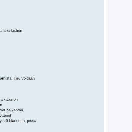
na anarkistien
tamista, jne. Voidaan
jalkapallon
en
kset heikentää
ottanut
stä tilannetta, jossa