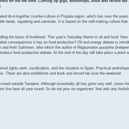
w held for the 8th time. Coming up gigs, workshops, book and record fair
.
ated do-it-together counter-culture in Pispala region, which has over the yea
ble lands, squatting and carnivals. It is based on the self-making culture that 
ing the basis of livelihood. This year’s Saturday theme is oil and food. How 
ar what consequences it has on food production? Oil and energy debate is intro
and Antti Salminen, after which the author of Riippumaton puutarha (Indepen
roduce food production debate. At the end of the day will take place a plant w
nimal rights work, syndicalism, and the situation in Spain. Practical workshop
es. There are also exhibitions and book and record fair over the weekend.
e crowd outside Tampere. Although essentially all has gone very well, some m
 live here all year round. So do not piss on organizers’ feet with any foolis