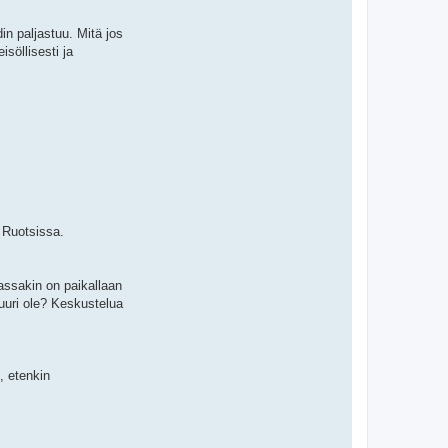
in paljastuu. Mitä jos
söllisesti ja
a Ruotsissa.
assakin on paikallaan
juuri ole? Keskustelua
, etenkin