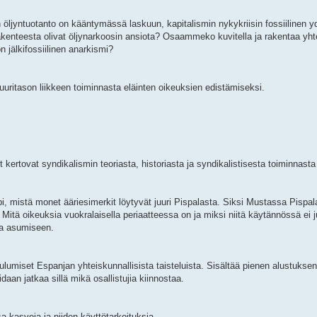
n öljyntuotanto on kääntymässä laskuun, kapitalismin nykykriisin fossiilinen yd
kenteesta olivat öljynarkoosin ansiota? Osaammeko kuvitella ja rakentaa yhtei
n jälkifossiilinen anarkismi?
uritason liikkeen toiminnasta eläinten oikeuksien edistämiseksi.
 kertovat syndikalismin teoriasta, historiasta ja syndikalistisesta toiminnast
istä monet ääriesimerkit löytyvät juuri Pispalasta. Siksi Mustassa Pispal
 Mitä oikeuksia vuokralaisella periaatteessa on ja miksi niitä käytännössä ei 
sta asumiseen.
umiset Espanjan yhteiskunnallisista taisteluista. Sisältää pienen alustuksen
aan jatkaa sillä mikä osallistujia kiinnostaa.
kasveja ja niiden käyttötarkoituksia.