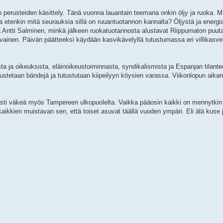
 perusteiden käsittely. Tänä vuonna lauantain teemana onkin öljy ja ruoka. Mi
ja etenkin mitä seurauksia sillä on ruuantuotannon kannalta? Öljystä ja energ
a Antti Salminen, minkä jälkeen ruokatuotannosta alustavat Riippumaton puutarh
vainen. Päivän päätteeksi käydään kasvikävelyllä tutustumassa eri villikasvei
 ja oikeuksista, eläinoikeustoiminnasta, syndikalismista ja Espanjan tilant
ustetaan bändejä ja tutustutaan kiipeilyyn köysien varassa. Viikonlopun aika
ti väkeä myös Tampereen ulkopuolelta. Vaikka pääosin kaikki on mennytkin m
ikkien muistavan sen, että toiset asuvat täällä vuoden ympäri. Eli älä kuse j