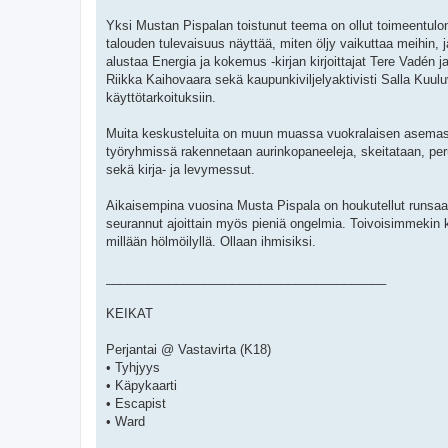
Yksi Mustan Pispalan toistunut teema on ollut toimeentulon
talouden tulevaisuus näyttää, miten öljy vaikuttaa meihin, 
alustaa Energia ja kokemus -kirjan kirjoittajat Tere Vadén j
Riikka Kaihovaara sekä kaupunkiviljelyaktivisti Salla Kuulu
käyttötarkoituksiin.
Muita keskusteluita on muun muassa vuokralaisen asemasta
työryhmissä rakennetaan aurinkopaneeleja, skeitataan, per
sekä kirja- ja levymessut.
Aikaisempina vuosina Musta Pispala on houkutellut runsaas
seurannut ajoittain myös pieniä ongelmia. Toivoisimmekin ka
millään hölmöilyllä. Ollaan ihmisiksi.
________________________________________
KEIKAT
Perjantai @ Vastavirta (K18)
• Tyhjyys
• Käpykaarti
• Escapist
• Ward