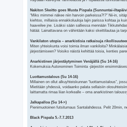
Nakiton Skeitto goes Musta Pispala (Sunnuntai-iltapäiv
“Miks mimmei näkee niin harvoin parkeissa?!?” Nii-in, sitä
kiehtoo, millaisia ennakkoluuloja lajin parissa kohtaa ja 
haaveilee jne. Lisäksi sään salliessa mennään Tikkutehdas
hätää: Lainattavana on vähintään kaksi skeittilautaa ja tar
Vankilaton utopia – anarkistisia ratkaisuja rikollisuutee
Miten yhteiskunta voisi toimia ilman vankiloita? Minkälaisia
järjestämiseen? Voisiko näistä kehittää toisia, kenties pa
Anarkistinen järjestäytyminen Venäjällä (Su 14-16)
Kokemuksia Autonominen Toiminta -järjestön ensimmäise
Luottamustalous (Su 14-16)
Millainen on ollut alkuyhteiskunnan “luottamustalous”, jossa
Mietitään yhdessä, voidaanko palata sellaisiin olosuhteis
laittamatta rimaa liian korkealle – oma anarkistinen talous
Jalkapalloa (Su 14->)
Pienimuotoinen futsiturnaus Santalahdessa. Pelit 20min, ne
Black Pispala 5.-7.7.2013