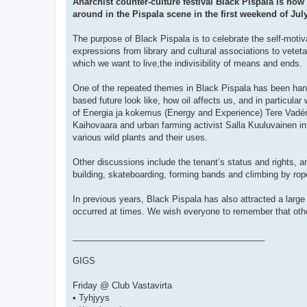
Anarchist counter-culture festival Black Pispala is no
around in the Pispala scene in the first weekend of July
The purpose of Black Pispala is to celebrate the self-motiv
expressions from library and cultural associations to veteta
which we want to live,the indivisibility of means and ends.
One of the repeated themes in Black Pispala has been handl
based future look like, how oil affects us, and in particul
of Energia ja kokemus (Energy and Experience) Tere Vadén 
Kaihovaara and urban farming activist Salla Kuuluvainen int
various wild plants and their uses.
Other discussions include the tenant’s status and rights, a
building, skateboarding, forming bands and climbing by rop
In previous years, Black Pispala has also attracted a larg
occurred at times. We wish everyone to remember that others
________________________________________
GIGS
Friday @ Club Vastavirta
• Tyhjyys