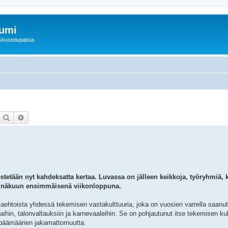
rumi
skustelupalsta
Etsi
Tarkennettu haku
estetään nyt kahdeksatta kertaa. Luvassa on jälleen keikkoja, työryhmiä, k
einäkuun ensimmäisenä viikonloppuna.
aehtoista yhdessä tekemisen vastakulttuuria, joka on vuosien varrella saanut
ihin, talonvaltauksiin ja karnevaaleihin. Se on pohjautunut itse tekemisen kult
 päämäärien jakamattomuutta.