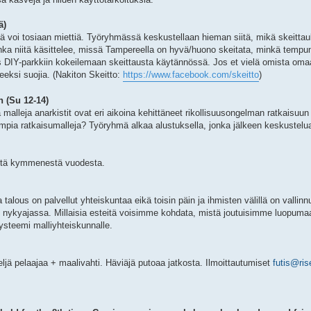
ä)
pä voi tosiaan miettiä. Työryhmässä keskustellaan hieman siitä, mikä skeitta
kuinka niitä käsittelee, missä Tampereella on hyvä/huono skeitata, minkä temp
 DIY-parkkiin kokeilemaan skeittausta käytännössä. Jos et vielä omista omaa 
peeksi suojia. (Nakiton Skeitto:
https://www.facebook.com/skeitto
)
n (Su 12-14)
 malleja anarkistit ovat eri aikoina kehittäneet rikollisuusongelman ratkaisuu
rempia ratkaisumalleja? Työryhmä alkaa alustuksella, jonka jälkeen keskustelu
stä kymmenestä vuodesta.
 talous on palvellut yhteiskuntaa eikä toisin päin ja ihmisten välillä on vallin
iin nykyajassa. Millaisia esteitä voisimme kohdata, mistä joutuisimme luopum
systeemi malliyhteiskunnalle.
ljä pelaajaa + maalivahti. Häviäjä putoaa jatkosta. Ilmoittautumiset
futis@ris