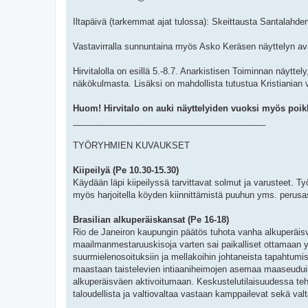
Iltapäivä (tarkemmat ajat tulossa): Skeittausta Santalahden
Vastavirralla sunnuntaina myös Asko Keräsen näyttelyn ava
Hirvitalolla on esillä 5.-8.7. Anarkistisen Toiminnan näytte
näkökulmasta. Lisäksi on mahdollista tutustua Kristianian
Huom! Hirvitalo on auki näyttelyiden vuoksi myös poik
________________________________________
TYÖRYHMIEN KUVAUKSET
Kiipeilyä (Pe 10.30-15.30)
Käydään läpi kiipeilyssä tarvittavat solmut ja varusteet. 
myös harjoitella köyden kiinnittämistä puuhun yms. perusa
Brasilian alkuperäiskansat (Pe 16-18)
Rio de Janeiron kaupungin päätös tuhota vanha alkuperäisv
maailmanmestaruuskisoja varten sai paikalliset ottamaan y
suurmielenosoituksiin ja mellakoihin johtaneista tapahtum
maastaan taistelevien intiaaniheimojen asemaa maaseuduil
alkuperäisväen aktivoitumaan. Keskustelutilaisuudessa teh
taloudellista ja valtiovaltaa vastaan kamppailevat sekä valt