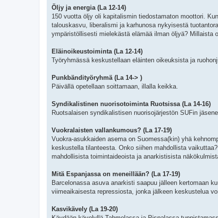
Öljy ja energia (La 12-14)
150 vuotta öljy oli kapitalismin tiedostamaton moottori. Ku
talouskasvu, liberalismi ja karhunosa nykyisestä tuotantora
ympäristöllisesti mielekästä elämää ilman öljyä? Millaista o
Eläinoikeustoiminta (La 12-14)
Työryhmässä keskustellaan eläinten oikeuksista ja ruohonju
Punkbändityöryhmä (La 14-> )
Päivällä opetellaan soittamaan, illalla keikka.
Syndikalistinen nuorisotoiminta Ruotsissa (La 14-16)
Ruotsalaisen syndikalistisen nuorisojärjestön SUFin jäsenet
Vuokralaisten vallankumous? (La 17-19)
Vuokra-asukkaiden asema on Suomessa(kin) yhä kehnompi, m
keskustella tilanteesta. Onko siihen mahdollista vaikuttaa?
mahdollisista toimintaideoista ja anarkistisista näkökulmi
Mitä Espanjassa on meneillään? (La 17-19)
Barcelonassa asuva anarkisti saapuu jälleen kertomaan kuul
viimeaikaisesta repressiosta, jonka jälkeen keskustelua void
Kasvikävely (La 19-20)
Käydään kävelyllä Tahmelassa ja Pispalassa tunnistamassa 