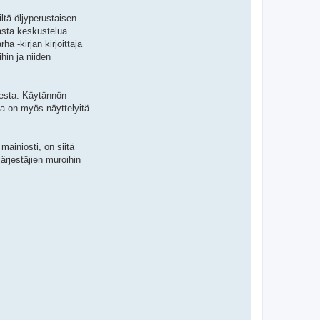
ltä öljyperustaisen
iasta keskustelua
a -kirjan kirjoittaja
hin ja niiden
eesta. Käytännön
na on myös näyttelyitä
ainiosti, on siitä
ärjestäjien muroihin