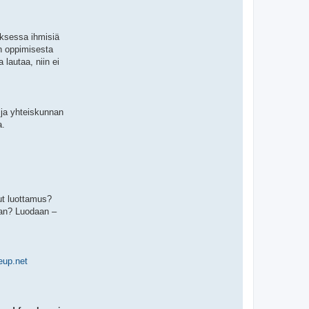
uksessa ihmisiä
un oppimisesta
lautaa, niin ei
n ja yhteiskunnan
a.
nut luottamus?
aan? Luodaan –
eup.net