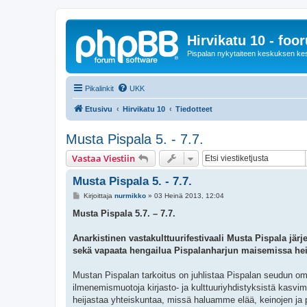
Hirvikatu 10 - foo
Pispalan nykytaiteen keskuksen ke
Pikalinkit
UKK
Etusivu
Hirvikatu 10
Tiedotteet
Musta Pispala 5. - 7.7.
Vastaa Viestiin
Musta Pispala 5. - 7.7.
V
Kirjoittaja
nurmikko
»
03 Heinä 2013, 12:04
i
e
Musta Pispala 5.7. – 7.7.
s
t
i
Anarkistinen vastakulttuurifestivaali Musta Pispala järj
sekä vapaata hengailua Pispalanharjun maisemissa h
Mustan Pispalan tarkoitus on juhlistaa Pispalan seudun om
ilmenemismuotoja kirjasto- ja kulttuuriyhdistyksistä kasvima
heijastaa yhteiskuntaa, missä haluamme elää, keinojen ja