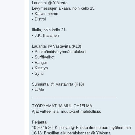
Lauantai @ Yläkerta
Levymessujen aikaan, noin kello 15.
• Katwin heimo
• Diströi
Illalla, noin kello 21.
• J.K. Ihalainen
Lauantai @ Vastavirta (K18)
• Punkbändityöryhmän tulokset
• Surffiveikot
• Ranger
• Kiristys
• Synti
Sunnuntai @ Vastavirta (K18)
• U/Me
________________________________________
TYÖRYHMÄT JA MUU OHJELMA
Ajat viitteellisiä, muutokset mahdollisia.
Perjantai
10.30-15.30: Kiipeilyä @ Paikka ilmoitetaan myöhemmin
16-18: Brasilian alkuperäiskansat @ Yläkerta