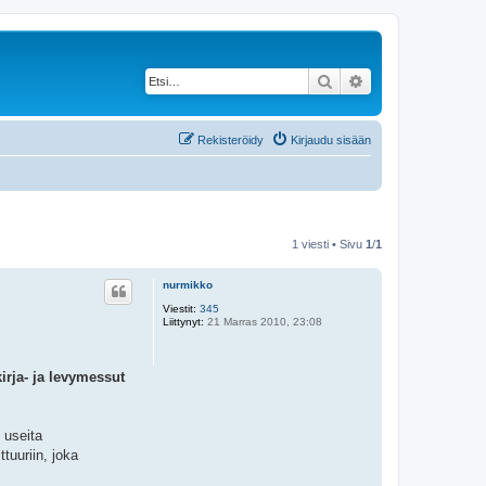
Etsi
Tarkennettu haku
Rekisteröidy
Kirjaudu sisään
1 viesti • Sivu
1
/
1
nurmikko
Viestit:
345
Liittynyt:
21 Marras 2010, 23:08
irja- ja levymessut
 useita
tuuriin, joka