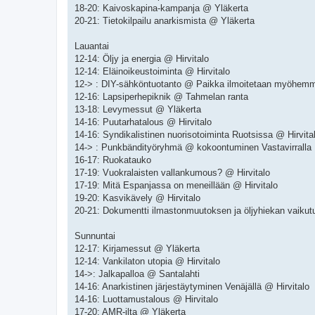
18-20: Kaivoskapina-kampanja @ Yläkerta
20-21: Tietokilpailu anarkismista @ Yläkerta
Lauantai
12-14: Öljy ja energia @ Hirvitalo
12-14: Eläinoikeustoiminta @ Hirvitalo
12-> : DIY-sähköntuotanto @ Paikka ilmoitetaan myöhem
12-16: Lapsiperhepiknik @ Tahmelan ranta
13-18: Levymessut @ Yläkerta
14-16: Puutarhatalous @ Hirvitalo
14-16: Syndikalistinen nuorisotoiminta Ruotsissa @ Hirvita
14-> : Punkbändityöryhmä @ kokoontuminen Vastavirralla
16-17: Ruokatauko
17-19: Vuokralaisten vallankumous? @ Hirvitalo
17-19: Mitä Espanjassa on meneillään @ Hirvitalo
19-20: Kasvikävely @ Hirvitalo
20-21: Dokumentti ilmastonmuutoksen ja öljyhiekan vaiku
Sunnuntai
12-17: Kirjamessut @ Yläkerta
12-14: Vankilaton utopia @ Hirvitalo
14->: Jalkapalloa @ Santalahti
14-16: Anarkistinen järjestäytyminen Venäjällä @ Hirvitalo
14-16: Luottamustalous @ Hirvitalo
17-20: AMR-ilta @ Yläkerta