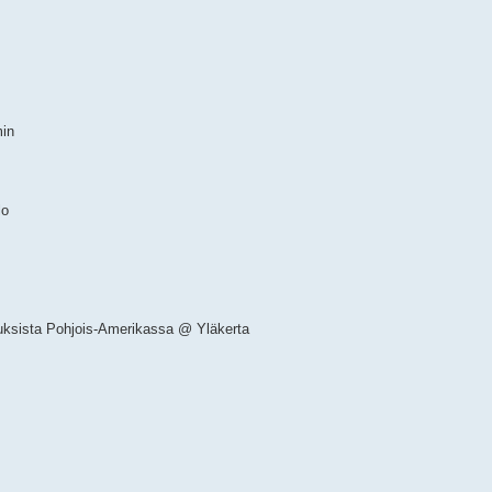
min
lo
tuksista Pohjois-Amerikassa @ Yläkerta