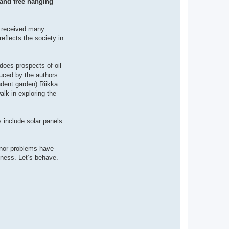
 and free hanging
rs received many
reflects the society in
does prospects of oil
duced by the authors
dent garden) Riikka
alk in exploring the
s include solar panels
inor problems have
hness. Let’s behave.