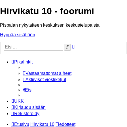
Hirvikatu 10 - foorumi
Pispalan nykytaiteen keskuksen keskustelupalsta
Hyppää sisältöön
Tarkennettu
Etsi
haku
Pikalinkit
Vastaamattomat aiheet
Aktiiviset viestiketjut
Etsi
UKK
Kirjaudu sisään
Rekisteröidy
Etusivu
Hirvikatu 10
Tiedotteet