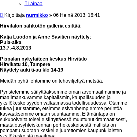
Lainaa
Viesti
Kirjoittaja
nurmikko
»
06 Heinä 2013, 16:41
Hirvitalon sähkötön galleria esittää:
Katja Luodon ja Anne Savitien näyttely:
Pula-aika
13.7.-4.8.2013
Pispalan nykytaiteen keskus Hirvitalo
Hirvikatu 10, Tampere
Näyttely auki ti-su klo 14-19
Meidän pyhä lehtomme on tehoviljeltyä metsää.
Pyristelemme säilyttääksemme oman arvomaailmamme ja
maailmankuvamme kapitalismin, kaupallisuuden ja
yksilökeskeisyyden valtaamassa todellisuudessa. Otamme
tukea juuristamme, etsimme esivanhempiemme perintöä
kasvaaksemme omaan suuntaamme. Elämäntapa on
sukupolvelta toiselle siirryttäessä muuttunut dramaattisesti,
maatalousyhteiskunnan perhekeskeisestä mallista on
pompattu suoraan keskelle juurettomien kaupunkilaisten
yksilökeskeistä maailmaa.