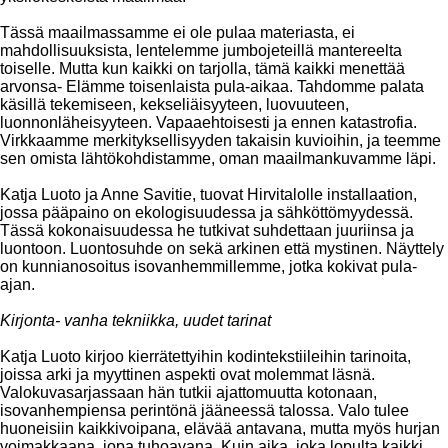
Tässä maailmassamme ei ole pulaa materiasta, ei
mahdollisuuksista, lentelemme jumbojeteillä mantereelta
toiselle. Mutta kun kaikki on tarjolla, tämä kaikki menettää
arvonsa- Elämme toisenlaista pula-aikaa. Tahdomme palata
käsillä tekemiseen, kekseliäisyyteen, luovuuteen,
luonnonläheisyyteen. Vapaaehtoisesti ja ennen katastrofia.
Virkkaamme merkityksellisyyden takaisin kuvioihin, ja teemme
sen omista lähtökohdistamme, oman maailmankuvamme läpi.
Katja Luoto ja Anne Savitie, tuovat Hirvitalolle installaation,
jossa pääpaino on ekologisuudessa ja sähköttömyydessä.
Tässä kokonaisuudessa he tutkivat suhdettaan juuriinsa ja
luontoon. Luontosuhde on sekä arkinen että mystinen. Näyttely
on kunnianosoitus isovanhemmillemme, jotka kokivat pula-
ajan.
Kirjonta- vanha tekniikka, uudet tarinat
Katja Luoto kirjoo kierrätettyihin kodintekstiileihin tarinoita,
joissa arki ja myyttinen aspekti ovat molemmat läsnä.
Valokuvasarjassaan hän tutkii ajattomuutta kotonaan,
isovanhempiensa perintönä jääneessä talossa. Valo tulee
huoneisiin kaikkivoipana, elävää antavana, mutta myös hurjan
voimakkaana, jopa tuhoavana. Kuin aika, joka lopulta kaikki