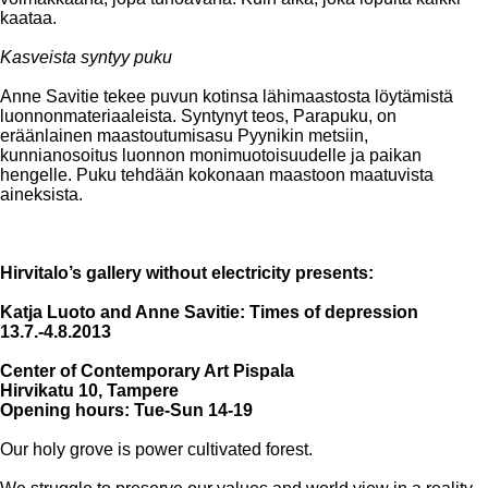
kaataa.
Kasveista syntyy puku
Anne Savitie tekee puvun kotinsa lähimaastosta löytämistä
luonnonmateriaaleista. Syntynyt teos, Parapuku, on
eräänlainen maastoutumisasu Pyynikin metsiin,
kunnianosoitus luonnon monimuotoisuudelle ja paikan
hengelle. Puku tehdään kokonaan maastoon maatuvista
aineksista.
Hirvitalo’s gallery without electricity presents:
Katja Luoto and Anne Savitie: Times of depression
13.7.-4.8.2013
Center of Contemporary Art Pispala
Hirvikatu 10, Tampere
Opening hours: Tue-Sun 14-19
Our holy grove is power cultivated forest.