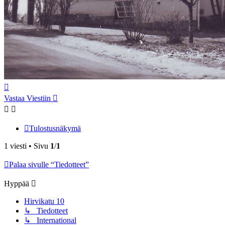
Ylös
Vastaa Viestiin
Tulostusnäkymä
1 viesti • Sivu
1
/
1
Palaa sivulle “Tiedotteet”
Hyppää
Hirvikatu 10
↳ Tiedotteet
↳ International