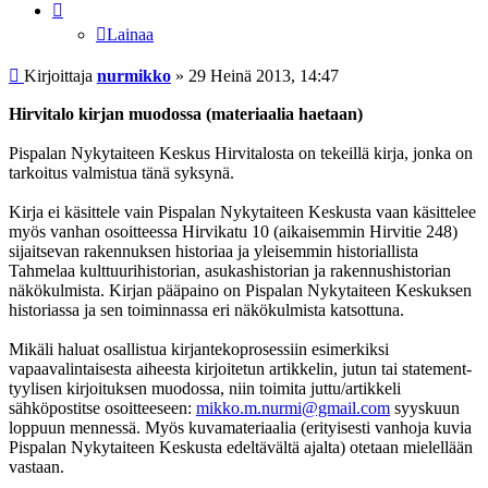
Lainaa
Viesti
Kirjoittaja
nurmikko
»
29 Heinä 2013, 14:47
Hirvitalo kirjan muodossa (materiaalia haetaan)
Pispalan Nykytaiteen Keskus Hirvitalosta on tekeillä kirja, jonka on
tarkoitus valmistua tänä syksynä.
Kirja ei käsittele vain Pispalan Nykytaiteen Keskusta vaan käsittelee
myös vanhan osoitteessa Hirvikatu 10 (aikaisemmin Hirvitie 248)
sijaitsevan rakennuksen historiaa ja yleisemmin historiallista
Tahmelaa kulttuurihistorian, asukashistorian ja rakennushistorian
näkökulmista. Kirjan pääpaino on Pispalan Nykytaiteen Keskuksen
historiassa ja sen toiminnassa eri näkökulmista katsottuna.
Mikäli haluat osallistua kirjantekoprosessiin esimerkiksi
vapaavalintaisesta aiheesta kirjoitetun artikkelin, jutun tai statement-
tyylisen kirjoituksen muodossa, niin toimita juttu/artikkeli
sähköpostitse osoitteeseen:
mikko.m.nurmi@gmail.com
syyskuun
loppuun mennessä. Myös kuvamateriaalia (erityisesti vanhoja kuvia
Pispalan Nykytaiteen Keskusta edeltävältä ajalta) otetaan mielellään
vastaan.