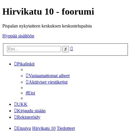
Hirvikatu 10 - foorumi
Pispalan nykytaiteen keskuksen keskustelupalsta
Hyppää sisältöön
Tarkennettu
Etsi
haku
Pikalinkit
Vastaamattomat aiheet
Aktiiviset viestiketjut
Etsi
UKK
Kirjaudu sisään
Rekisteröidy
Etusivu
Hirvikatu 10
Tiedotteet