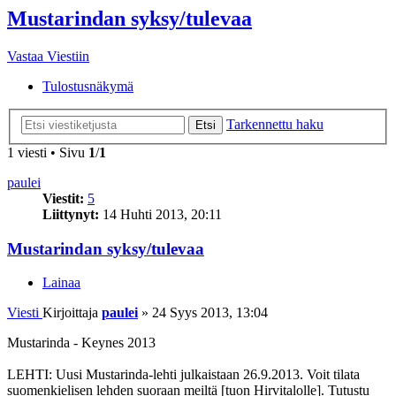
Mustarindan syksy/tulevaa
Vastaa Viestiin
Tulostusnäkymä
Tarkennettu haku
Etsi
1 viesti • Sivu
1
/
1
paulei
Viestit:
5
Liittynyt:
14 Huhti 2013, 20:11
Mustarindan syksy/tulevaa
Lainaa
Viesti
Kirjoittaja
paulei
»
24 Syys 2013, 13:04
Mustarinda - Keynes 2013
LEHTI: Uusi Mustarinda-lehti julkaistaan 26.9.2013. Voit tilata
suomenkielisen lehden suoraan meiltä
[tuon Hirvitalolle]
. Tutustu