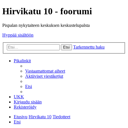
Hirvikatu 10 - foorumi
Pispalan nykytaiteen keskuksen keskustelupalsta
Hyppää sisältöön
Tarkennettu haku
Etsi
Pikalinkit
Vastaamattomat aiheet
Aktiiviset viestiketjut
Etsi
UKK
Kirjaudu sisään
Rekisteröidy
Etusivu
Hirvikatu 10
Tiedotteet
Etsi