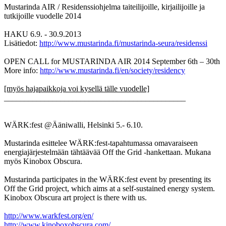
Mustarinda AIR / Residenssiohjelma taiteilijoille, kirjailijoille ja
tutkijoille vuodelle 2014
HAKU 6.9. - 30.9.2013
Lisätiedot:
http://www.mustarinda.fi/mustarinda-seura/residenssi
OPEN CALL for MUSTARINDA AIR 2014 September 6th – 30th
More info:
http://www.mustarinda.fi/en/society/residency
[myös hajapaikkoja voi kysellä tälle vuodelle]
_____________________________________________
WÄRK:fest @Ääniwalli, Helsinki 5.- 6.10.
Mustarinda esittelee WÄRK:fest-tapahtumassa omavaraiseen
energiajärjestelmään tähtäävää Off the Grid -hankettaan. Mukana
myös Kinobox Obscura.
Mustarinda participates in the WÄRK:fest event by presenting its
Off the Grid project, which aims at a self-sustained energy system.
Kinobox Obscura art project is there with us.
http://www.warkfest.org/en/
http://www.kinoboxobscura.com/