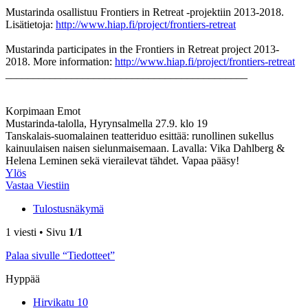
Mustarinda osallistuu Frontiers in Retreat -projektiin 2013-2018.
Lisätietoja:
http://www.hiap.fi/project/frontiers-retreat
Mustarinda participates in the Frontiers in Retreat project 2013-
2018. More information:
http://www.hiap.fi/project/frontiers-retreat
____________________________________________
Korpimaan Emot
Mustarinda-talolla, Hyrynsalmella 27.9. klo 19
Tanskalais-suomalainen teatteriduo esittää: runollinen sukellus
kainuulaisen naisen sielunmaisemaan. Lavalla: Vika Dahlberg &
Helena Leminen sekä vierailevat tähdet. Vapaa pääsy!
Ylös
Vastaa Viestiin
Tulostusnäkymä
1 viesti • Sivu
1
/
1
Palaa sivulle “Tiedotteet”
Hyppää
Hirvikatu 10