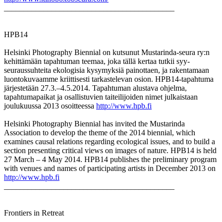
___________________________________________
HPB14
Helsinki Photography Biennial on kutsunut Mustarinda-seura ry:n
kehittämään tapahtuman teemaa, joka tällä kertaa tutkii syy-
seuraussuhteita ekologisia kysymyksiä painottaen, ja rakentamaan
luontokuvaamme kriittisesti tarkastelevan osion. HPB14-tapahtuma
järjestetään 27.3.–4.5.2014. Tapahtuman alustava ohjelma,
tapahtumapaikat ja osallistuvien taiteilijoiden nimet julkaistaan
joulukuussa 2013 osoitteessa
http://www.hpb.fi
Helsinki Photography Biennial has invited the Mustarinda
Association to develop the theme of the 2014 biennial, which
examines causal relations regarding ecological issues, and to build a
section presenting critical views on images of nature. HPB14 is held
27 March – 4 May 2014. HPB14 publishes the preliminary program
with venues and names of participating artists in December 2013 on
http://www.hpb.fi
___________________________________________
Frontiers in Retreat