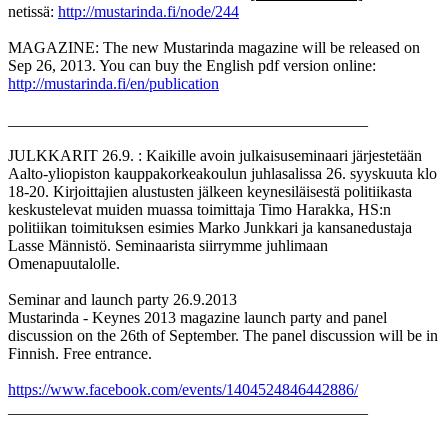
netissä:
http://mustarinda.fi/node/244
MAGAZINE: The new Mustarinda magazine will be released on
Sep 26, 2013. You can buy the English pdf version online:
http://mustarinda.fi/en/publication
_____________________________________________
JULKKARIT 26.9. : Kaikille avoin julkaisuseminaari järjestetään
Aalto-yliopiston kauppakorkeakoulun juhlasalissa 26. syyskuuta klo
18-20. Kirjoittajien alustusten jälkeen keynesiläisestä politiikasta
keskustelevat muiden muassa toimittaja Timo Harakka, HS:n
politiikan toimituksen esimies Marko Junkkari ja kansanedustaja
Lasse Männistö. Seminaarista siirrymme juhlimaan
Omenapuutalolle.
Seminar and launch party 26.9.2013
Mustarinda - Keynes 2013 magazine launch party and panel
discussion on the 26th of September. The panel discussion will be in
Finnish. Free entrance.
https://www.facebook.com/events/1404524846442886/
_____________________________________________