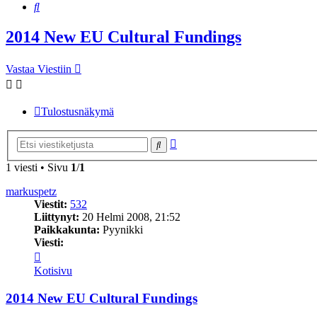
Etsi
2014 New EU Cultural Fundings
Vastaa Viestiin
Tulostusnäkymä
Tarkennettu
Etsi
haku
1 viesti • Sivu
1
/
1
markuspetz
Viestit:
532
Liittynyt:
20 Helmi 2008, 21:52
Paikkakunta:
Pyynikki
Viesti:
Viesti
markuspetz
Kotisivu
2014 New EU Cultural Fundings