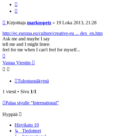
Lainaa
Viesti
Kirjoittaja
markuspetz
»
19 Loka 2013, 21:28
http://ec.europa.eu/culture/creative-eu ... dex_en.htm
Ask me and maybe I say
tell me and I might listen
feel for me when I can't feel for myself...
Ylös
Vastaa Viestiin
Tulostusnäkymä
1 viesti • Sivu
1
/
1
Palaa sivulle “International”
Hyppää
Hirvikatu 10
↳ Tiedotteet