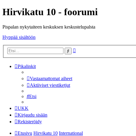
Hirvikatu 10 - foorumi
Pispalan nykytaiteen keskuksen keskustelupalsta
Hyppää sisältöön
Tarkennettu
Etsi
haku
Pikalinkit
Vastaamattomat aiheet
Aktiiviset viestiketjut
Etsi
UKK
Kirjaudu sisään
Rekisteröidy
Etusivu
Hirvikatu 10
International