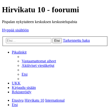
Hirvikatu 10 - foorumi
Pispalan nykytaiteen keskuksen keskustelupalsta
Hyppää sisältöön
Tarkennettu haku
Etsi
Pikalinkit
Vastaamattomat aiheet
Aktiiviset viestiketjut
Etsi
UKK
Kirjaudu sisään
Rekisteröidy
Etusivu
Hirvikatu 10
International
Etsi