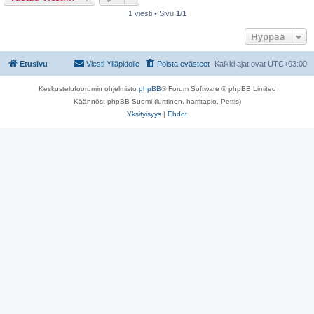
1 viesti • Sivu
1
/
1
Hyppää
Etusivu
Viesti Ylläpidolle
Poista evästeet
Kaikki ajat ovat
UTC+03:00
Keskustelufoorumin ohjelmisto
phpBB
® Forum Software © phpBB Limited
Käännös: phpBB Suomi (lurttinen, harritapio, Pettis)
Yksityisyys
|
Ehdot