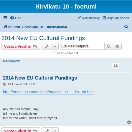
Hirvikatu 10 - foorumi
UKK
Rekisteröidy
Kirjaudu sisään
E
Etusivu
Hirvikatu 10
International
t
2014 New EU Cultural Fundings
s
Etsi
Tarken
Vastaa Viestiin
i
1 viesti • Sivu
1
/
1
markuspetz
2014 New EU Cultural Fundings
V
19 Loka 2013, 21:28
i
e
http://ec.europa.eu/culture/creative-eu ... dex_en.htm
s
t
i
Ask me and maybe I say
tell me and I might listen
feel for me when I can't feel for myself...
Vastaa Viestiin