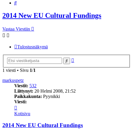
Etsi
2014 New EU Cultural Fundings
Vastaa Viestiin
Tulostusnäkymä
Tarkennettu
Etsi
haku
1 viesti • Sivu
1
/
1
markuspetz
Viestit:
532
Liittynyt:
20 Helmi 2008, 21:52
Paikkakunta:
Pyynikki
Viesti:
Viesti
markuspetz
Kotisivu
2014 New EU Cultural Fundings