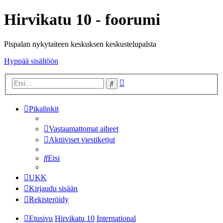
Hirvikatu 10 - foorumi
Pispalan nykytaiteen keskuksen keskustelupalsta
Hyppää sisältöön
Tarkennettu
Etsi
haku
Pikalinkit
Vastaamattomat aiheet
Aktiiviset viestiketjut
Etsi
UKK
Kirjaudu sisään
Rekisteröidy
Etusivu
Hirvikatu 10
International