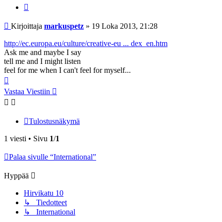
Lainaa
Viesti
Kirjoittaja
markuspetz
»
19 Loka 2013, 21:28
http://ec.europa.eu/culture/creative-eu ... dex_en.htm
Ask me and maybe I say
tell me and I might listen
feel for me when I can't feel for myself...
Ylös
Vastaa Viestiin
Tulostusnäkymä
1 viesti • Sivu
1
/
1
Palaa sivulle “International”
Hyppää
Hirvikatu 10
↳ Tiedotteet
↳ International