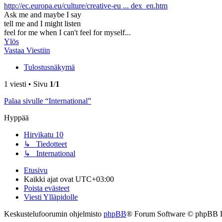
http://ec.europa.eu/culture/creative-eu ... dex_en.htm
Ask me and maybe I say
tell me and I might listen
feel for me when I can't feel for myself...
Ylös
Vastaa Viestiin
Tulostusnäkymä
1 viesti • Sivu
1
/
1
Palaa sivulle “International”
Hyppää
Hirvikatu 10
↳ Tiedotteet
↳ International
Etusivu
Kaikki ajat ovat
UTC+03:00
Poista evästeet
Viesti Ylläpidolle
Keskustelufoorumin ohjelmisto
phpBB
® Forum Software © phpBB 