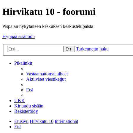
Hirvikatu 10 - foorumi
Pispalan nykytaiteen keskuksen keskustelupalsta
Hyppää sisältöön
Tarkennettu haku
Etsi
Pikalinkit
Vastaamattomat aiheet
Aktiiviset viestiketjut
Etsi
UKK
Kirjaudu sisään
Rekisteröidy
Etusivu
Hirvikatu 10
International
Etsi