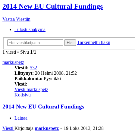
2014 New EU Cultural Fundings
Vastaa Viestiin
Tulostusnäkymä
Tarkennettu haku
Etsi
1 viesti • Sivu
1
/
1
markuspetz
Viestit:
532
Liittynyt:
20 Helmi 2008, 21:52
Paikkakunta:
Pyynikki
Viesti:
Viesti markuspetz
Kotisivu
2014 New EU Cultural Fundings
Lainaa
Viesti
Kirjoittaja
markuspetz
»
19 Loka 2013, 21:28