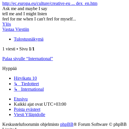
http://ec.europa.eu/culture/creative-eu ... dex_en.htm
Ask me and maybe I say
tell me and I might listen
feel for me when I can't feel for myself...
Ylös
Vastaa Viestiin
Tulostusnäkymä
1 viesti • Sivu
1
/
1
Palaa sivulle “International”
Hyppää
Hirvikatu 10
↳ Tiedotteet
↳ International
Etusivu
Kaikki ajat ovat
UTC+03:00
Poista evästeet
Viesti Ylläpidolle
Keskustelufoorumin ohjelmisto
phpBB
® Forum Software © phpBB