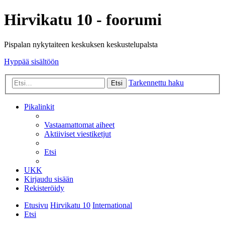
Hirvikatu 10 - foorumi
Pispalan nykytaiteen keskuksen keskustelupalsta
Hyppää sisältöön
Tarkennettu haku
Etsi
Pikalinkit
Vastaamattomat aiheet
Aktiiviset viestiketjut
Etsi
UKK
Kirjaudu sisään
Rekisteröidy
Etusivu
Hirvikatu 10
International
Etsi