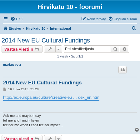
Hirvikatu 10 - foorumi
UKK
Rekisteröidy
Kirjaudu sisään
E
Etusivu
Hirvikatu 10
International
t
2014 New EU Cultural Fundings
s
Etsi
Tarken
Vastaa Viestiin
i
1 viesti • Sivu
1
/
1
markuspetz
2014 New EU Cultural Fundings
V
19 Loka 2013, 21:28
i
e
http://ec.europa.eu/culture/creative-eu ... dex_en.htm
s
t
i
Ask me and maybe I say
tell me and I might listen
feel for me when I can't feel for myself...
Vastaa Viestiin