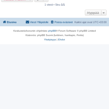
1 viesti • Sivu
1
/
1
Hyppää
Etusivu
Viesti Ylläpidolle
Poista evästeet
Kaikki ajat ovat
UTC+03:00
Keskustelufoorumin ohjelmisto
phpBB
® Forum Software © phpBB Limited
Käännös: phpBB Suomi (lurttinen, harritapio, Pettis)
Yksityisyys
|
Ehdot