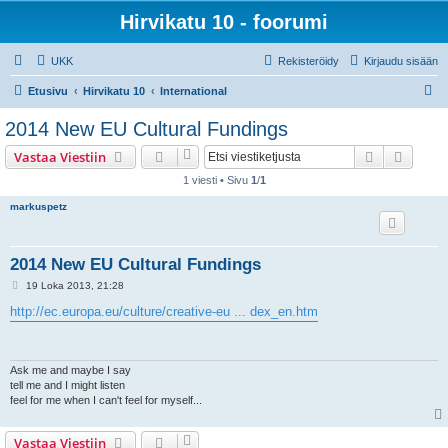
Hirvikatu 10 - foorumi
UKK
Rekisteröidy
Kirjaudu sisään
E
Etusivu
Hirvikatu 10
International
t
2014 New EU Cultural Fundings
s
Etsi
Tarken
Vastaa Viestiin
i
1 viesti • Sivu
1
/
1
markuspetz
2014 New EU Cultural Fundings
V
19 Loka 2013, 21:28
i
e
http://ec.europa.eu/culture/creative-eu ... dex_en.htm
s
t
i
Ask me and maybe I say
tell me and I might listen
feel for me when I can't feel for myself...
Vastaa Viestiin