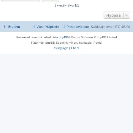
1 viesti • Sivu
1
/
1
Hyppää
Etusivu
Viesti Ylläpidolle
Poista evästeet
Kaikki ajat ovat
UTC+03:00
Keskustelufoorumin ohjelmisto
phpBB
® Forum Software © phpBB Limited
Käännös: phpBB Suomi (lurttinen, harritapio, Pettis)
Yksityisyys
|
Ehdot