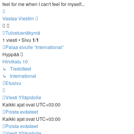
feel for me when I can't feel for myself...
Ylös
Vastaa Viestiin
Tulostusnäkymä
1 viesti • Sivu
1
/
1
Palaa sivulle “International”
Hyppää
Hirvikatu 10
↳ Tiedotteet
↳ International
Etusivu
Viesti Ylläpidolle
Kaikki ajat ovat
UTC+03:00
Poista evästeet
Kaikki ajat ovat
UTC+03:00
Poista evästeet
Viesti Ylläpidolle