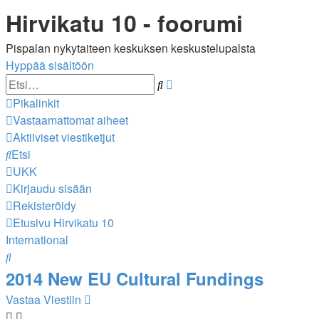
Hirvikatu 10 - foorumi
Pispalan nykytaiteen keskuksen keskustelupalsta
Hyppää sisältöön
Tarkennettu
Etsi
haku
Pikalinkit
Vastaamattomat aiheet
Aktiiviset viestiketjut
Etsi
UKK
Kirjaudu sisään
Rekisteröidy
Etusivu
Hirvikatu 10
International
Etsi
2014 New EU Cultural Fundings
Vastaa Viestiin