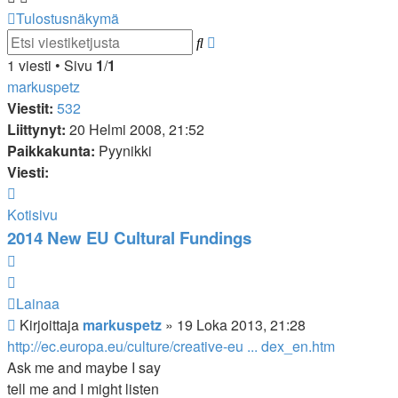
Tulostusnäkymä
Tarkennettu
Etsi
haku
1 viesti • Sivu
1
/
1
markuspetz
Viestit:
532
Liittynyt:
20 Helmi 2008, 21:52
Paikkakunta:
Pyynikki
Viesti:
Viesti
markuspetz
Kotisivu
2014 New EU Cultural Fundings
Lainaa
Lainaa
Viesti
Kirjoittaja
markuspetz
»
19 Loka 2013, 21:28
http://ec.europa.eu/culture/creative-eu ... dex_en.htm
Ask me and maybe I say
tell me and I might listen