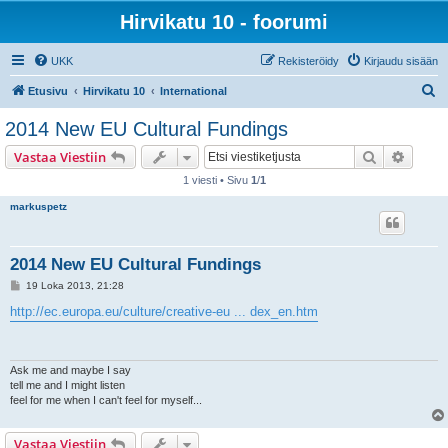
Hirvikatu 10 - foorumi
UKK
Rekisteröidy
Kirjaudu sisään
E
Etusivu
Hirvikatu 10
International
t
2014 New EU Cultural Fundings
s
Etsi
Tarken
Vastaa Viestiin
i
1 viesti • Sivu
1
/
1
markuspetz
2014 New EU Cultural Fundings
V
19 Loka 2013, 21:28
i
e
http://ec.europa.eu/culture/creative-eu ... dex_en.htm
s
t
i
Ask me and maybe I say
tell me and I might listen
feel for me when I can't feel for myself...
Vastaa Viestiin