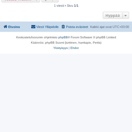
1 viesti • Sivu
1
/
1
Hyppää
Etusivu
Viesti Ylläpidolle
Poista evästeet
Kaikki ajat ovat
UTC+03:00
Keskustelufoorumin ohjelmisto
phpBB
® Forum Software © phpBB Limited
Käännös: phpBB Suomi (lurttinen, harritapio, Pettis)
Yksityisyys
|
Ehdot