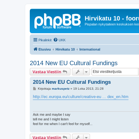
Hirvikatu 10 - foo
Pispalan nykytaiteen keskuksen ke
Pikalinkit
UKK
Etusivu
Hirvikatu 10
International
2014 New EU Cultural Fundings
Vastaa Viestiin
2014 New EU Cultural Fundings
V
Kirjoittaja
markuspetz
»
19 Loka 2013, 21:28
i
e
http://ec.europa.eu/culture/creative-eu ... dex_en.htm
s
t
i
Ask me and maybe I say
tell me and I might listen
feel for me when I can't feel for myself...
Vastaa Viestiin