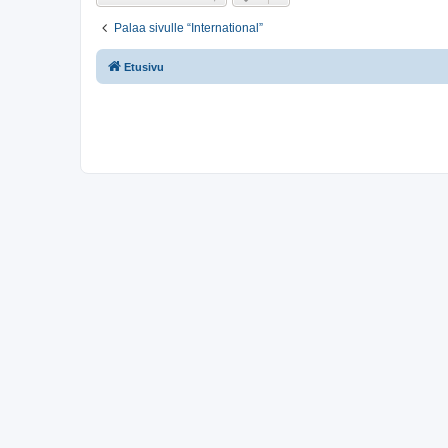
Palaa sivulle “International”
Etusivu