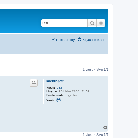
Etsi
Tarkennettu haku
Rekisteröidy
Kirjaudu sisään
1 viesti • Sivu
1
/
1
markuspetz
Viestit:
532
Liittynyt:
20 Helmi 2008, 21:52
Paikkakunta:
Pyynikki
V
Viesti:
i
e
s
t
i
m
a
Y
r
l
k
1 viesti • Sivu
1
/
1
u
ö