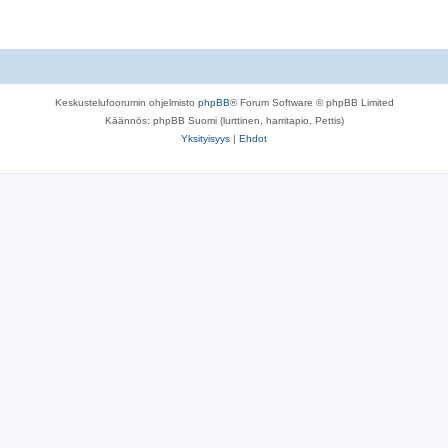
Keskustelufoorumin ohjelmisto
phpBB
® Forum Software © phpBB Limited
Käännös: phpBB Suomi (lurttinen, harritapio, Pettis)
Yksityisyys
|
Ehdot