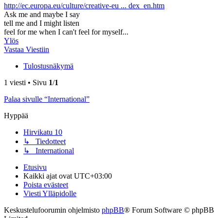
http://ec.europa.eu/culture/creative-eu ... dex_en.htm
Ask me and maybe I say
tell me and I might listen
feel for me when I can't feel for myself...
Ylös
Vastaa Viestiin
Tulostusnäkymä
1 viesti • Sivu
1
/
1
Palaa sivulle “International”
Hyppää
Hirvikatu 10
↳ Tiedotteet
↳ International
Etusivu
Kaikki ajat ovat
UTC+03:00
Poista evästeet
Viesti Ylläpidolle
Keskustelufoorumin ohjelmisto
phpBB
® Forum Software © phpBB