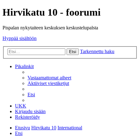
Hirvikatu 10 - foorumi
Pispalan nykytaiteen keskuksen keskustelupalsta
Hyppää sisältöön
Tarkennettu haku
Etsi
Pikalinkit
Vastaamattomat aiheet
Aktiiviset viestiketjut
Etsi
UKK
Kirjaudu sisään
Rekisteröidy
Etusivu
Hirvikatu 10
International
Etsi