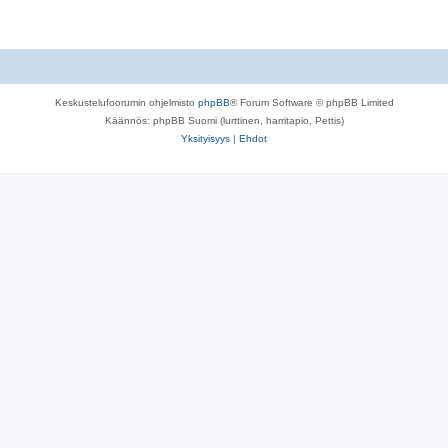
Keskustelufoorumin ohjelmisto
phpBB
® Forum Software © phpBB Limited
Käännös: phpBB Suomi (lurttinen, harritapio, Pettis)
Yksityisyys
|
Ehdot