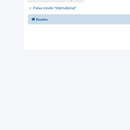
Palaa sivulle “International”
Etusivu