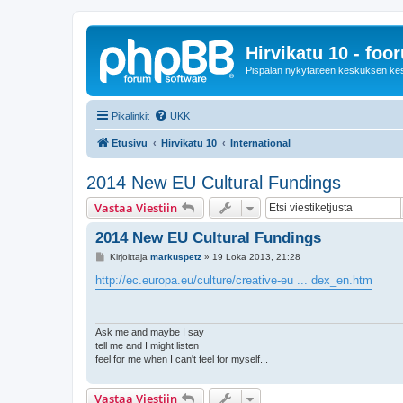
Hirvikatu 10 - foo
Pispalan nykytaiteen keskuksen ke
Pikalinkit
UKK
Etusivu
Hirvikatu 10
International
2014 New EU Cultural Fundings
Vastaa Viestiin
2014 New EU Cultural Fundings
V
Kirjoittaja
markuspetz
»
19 Loka 2013, 21:28
i
e
http://ec.europa.eu/culture/creative-eu ... dex_en.htm
s
t
i
Ask me and maybe I say
tell me and I might listen
feel for me when I can't feel for myself...
Vastaa Viestiin