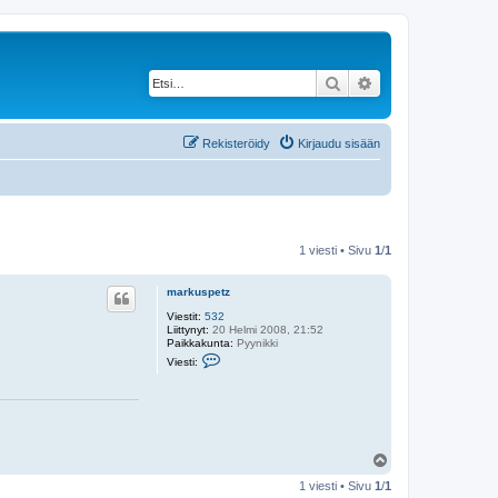
Etsi
Tarkennettu haku
Rekisteröidy
Kirjaudu sisään
1 viesti • Sivu
1
/
1
markuspetz
Viestit:
532
Liittynyt:
20 Helmi 2008, 21:52
Paikkakunta:
Pyynikki
V
Viesti:
i
e
s
t
i
m
a
Y
r
l
k
1 viesti • Sivu
1
/
1
u
ö