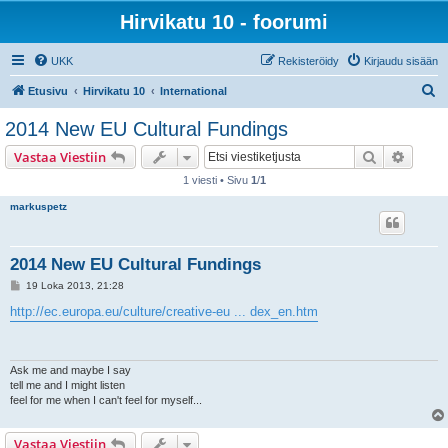
Hirvikatu 10 - foorumi
UKK
Rekisteröidy
Kirjaudu sisään
E
Etusivu
Hirvikatu 10
International
t
2014 New EU Cultural Fundings
s
Etsi
Tarken
Vastaa Viestiin
i
1 viesti • Sivu
1
/
1
markuspetz
2014 New EU Cultural Fundings
V
19 Loka 2013, 21:28
i
e
http://ec.europa.eu/culture/creative-eu ... dex_en.htm
s
t
i
Ask me and maybe I say
tell me and I might listen
feel for me when I can't feel for myself...
Vastaa Viestiin