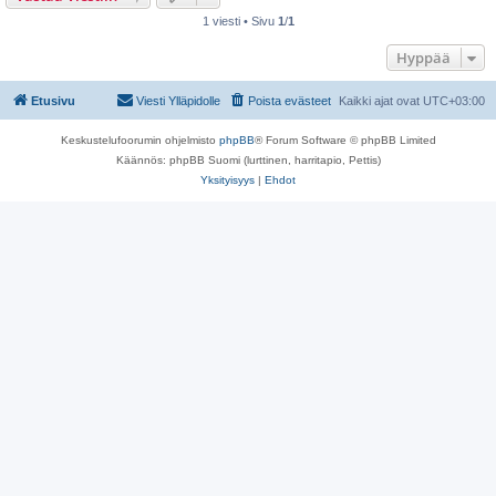
1 viesti • Sivu
1
/
1
Hyppää
Etusivu
Viesti Ylläpidolle
Poista evästeet
Kaikki ajat ovat
UTC+03:00
Keskustelufoorumin ohjelmisto
phpBB
® Forum Software © phpBB Limited
Käännös: phpBB Suomi (lurttinen, harritapio, Pettis)
Yksityisyys
|
Ehdot