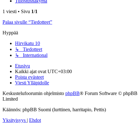
Tulostusnäkymä
1 viesti • Sivu
1
/
1
Palaa sivulle “Tiedotteet”
Hyppää
Hirvikatu 10
↳ Tiedotteet
↳ International
Etusivu
Kaikki ajat ovat
UTC+03:00
Poista evästeet
Viesti Ylläpidolle
Keskustelufoorumin ohjelmisto
phpBB
® Forum Software © phpBB
Limited
Käännös: phpBB Suomi (lurttinen, harritapio, Pettis)
Yksityisyys
|
Ehdot