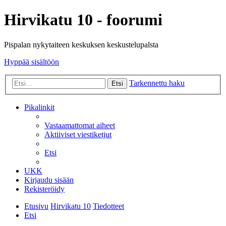
Hirvikatu 10 - foorumi
Pispalan nykytaiteen keskuksen keskustelupalsta
Hyppää sisältöön
Tarkennettu haku
Etsi
Pikalinkit
Vastaamattomat aiheet
Aktiiviset viestiketjut
Etsi
UKK
Kirjaudu sisään
Rekisteröidy
Etusivu
Hirvikatu 10
Tiedotteet
Etsi