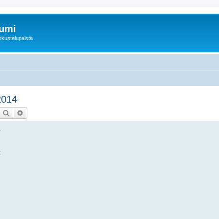
rumi
skustelupalsta
2014
Etsi
Tarkennettu haku
: