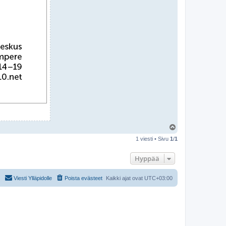
Y
l
1 viesti • Sivu
1
/
1
ö
s
Hyppää
Viesti Ylläpidolle
Poista evästeet
Kaikki ajat ovat
UTC+03:00