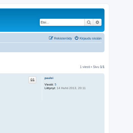
Etsi
Tarkennettu haku
Rekisteröidy
Kirjaudu sisään
1 viesti • Sivu
1
/
1
paulei
Viestit:
5
Liittynyt:
14 Huhti 2013, 20:11