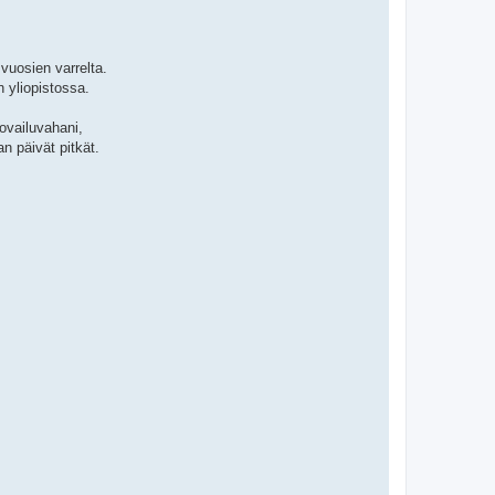
uosien varrelta.
n yliopistossa.
ovailuvahani,
an päivät pitkät.