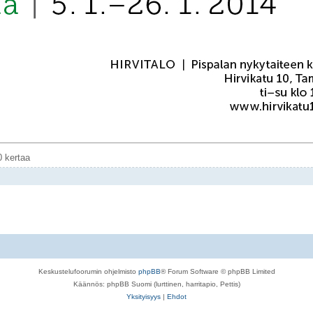
0 kertaa
Keskustelufoorumin ohjelmisto
phpBB
® Forum Software © phpBB Limited
Käännös: phpBB Suomi (lurttinen, harritapio, Pettis)
Yksityisyys
|
Ehdot