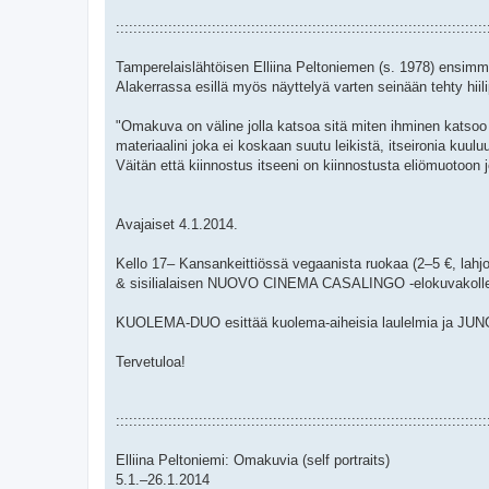
:::::::::::::::::::::::::::::::::::::::::::::::::::::::::::::::::::::::::::::::::::::
Tamperelaislähtöisen Elliina Peltoniemen (s. 1978) ensim
Alakerrassa esillä myös näyttelyä varten seinään tehty hiil
"Omakuva on väline jolla katsoa sitä miten ihminen katso
materiaalini joka ei koskaan suutu leikistä, itseironia kuulu
Väitän että kiinnostus itseeni on kiinnostusta eliömuotoon j
Avajaiset 4.1.2014.
Kello 17– Kansankeittiössä vegaanista ruokaa (2–5 €, lahj
& sisilialaisen NUOVO CINEMA CASALINGO -elokuvakollekti
KUOLEMA-DUO esittää kuolema-aiheisia laulelmia ja JUNG
Tervetuloa!
:::::::::::::::::::::::::::::::::::::::::::::::::::::::::::::::::::::::::::::::::::::
Elliina Peltoniemi: Omakuvia (self portraits)
5.1.–26.1.2014