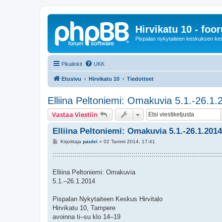
Hirvikatu 10 - foo
Pispalan nykytaiteen keskuksen ke
Pikalinkit
UKK
Etusivu
Hirvikatu 10
Tiedotteet
Elliina Peltoniemi: Omakuvia 5.1.-26.1.
Vastaa Viestiin
Elliina Peltoniemi: Omakuvia 5.1.-26.1.2014
V
Kirjoittaja
paulei
»
02 Tammi 2014, 17:41
i
e
:::::::::::::::::::::::::::::::::::::::::::::::::::::::::::::::::::::::::::::::::::::
s
t
i
Elliina Peltoniemi: Omakuvia
5.1.–26.1.2014
Pispalan Nykytaiteen Keskus Hirvitalo
Hirvikatu 10, Tampere
avoinna ti–su klo 14–19