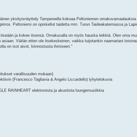
:
mäinen yksityisnäyttely Tampereella kokoaa Peltoniemen omakuvamaalauksia v
ipiirros. Peltoniemi on opiskellut taidetta mm. Turun Taideakatemiassa ja Lapi
o itseään ja kokee itsensä. Omakuvalla on myös hauska leikkiä. Olen oma mu
u asiaan. Väitän etten ole itsekeskeinen, vaikka tuijotankin naamariani toisina
olla on isot aivot, kiinnostusta ihmiseen."
oitukset varallisuuden mukaan)
ivin (Francesco Tagliavia & Angelo Liccardello) lyhytelokuvia
LE RAINHEART elektronista ja akustista loungemusiikkia
: