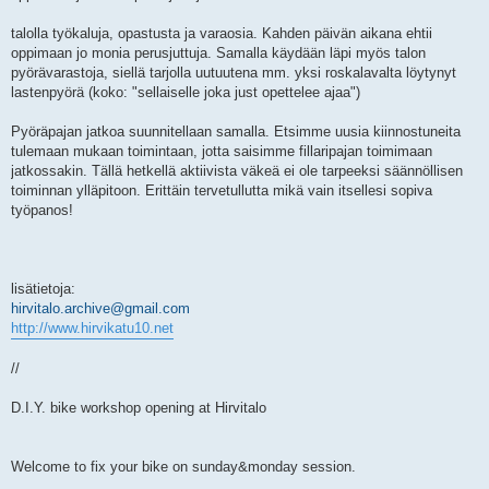
talolla työkaluja, opastusta ja varaosia. Kahden päivän aikana ehtii
oppimaan jo monia perusjuttuja. Samalla käydään läpi myös talon
pyörävarastoja, siellä tarjolla uutuutena mm. yksi roskalavalta löytynyt
lastenpyörä (koko: "sellaiselle joka just opettelee ajaa")
Pyöräpajan jatkoa suunnitellaan samalla. Etsimme uusia kiinnostuneita
tulemaan mukaan toimintaan, jotta saisimme fillaripajan toimimaan
jatkossakin. Tällä hetkellä aktiivista väkeä ei ole tarpeeksi säännöllisen
toiminnan ylläpitoon. Erittäin tervetullutta mikä vain itsellesi sopiva
työpanos!
lisätietoja:
hirvitalo.archive@gmail.com
http://www.hirvikatu10.net
//
D.I.Y. bike workshop opening at Hirvitalo
Welcome to fix your bike on sunday&monday session.