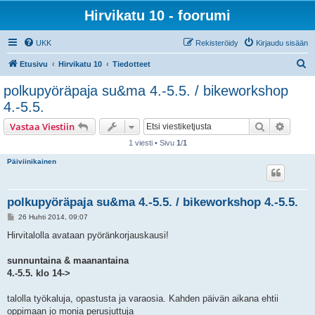
Hirvikatu 10 - foorumi
UKK
Rekisteröidy
Kirjaudu sisään
E
Etusivu
Hirvikatu 10
Tiedotteet
t
polkupyöräpaja su&ma 4.-5.5. / bikeworkshop
s
4.-5.5.
i
Etsi
Tarken
Vastaa Viestiin
1 viesti • Sivu
1
/
1
Päiviinikainen
polkupyöräpaja su&ma 4.-5.5. / bikeworkshop 4.-5.5.
V
26 Huhti 2014, 09:07
i
e
Hirvitalolla avataan pyöränkorjauskausi!
s
t
i
sunnuntaina & maanantaina
4.-5.5. klo 14->
talolla työkaluja, opastusta ja varaosia. Kahden päivän aikana ehtii
oppimaan jo monia perusjuttuja