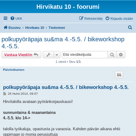
Hirvikatu 10 - foorumi
UKK
Rekisteröidy
Kirjaudu sisään
E
Etusivu
Hirvikatu 10
Tiedotteet
t
polkupyöräpaja su&ma 4.-5.5. / bikeworkshop
s
4.-5.5.
i
Etsi
Tarken
Vastaa Viestiin
1 viesti • Sivu
1
/
1
Päiviinikainen
polkupyöräpaja su&ma 4.-5.5. / bikeworkshop 4.-5.5.
V
26 Huhti 2014, 09:07
i
e
Hirvitalolla avataan pyöränkorjauskausi!
s
t
i
sunnuntaina & maanantaina
4.-5.5. klo 14->
talolla työkaluja, opastusta ja varaosia. Kahden päivän aikana ehtii
oppimaan jo monia perusjuttuja