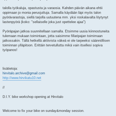
talolla työkaluja, opastusta ja varaosia. Kahden päivän aikana ehtii
oppimaan jo monia perusjuttuja. Samalla käydään läpi myös talon
pyörävarastoja, siellä tarjolla uutuutena mm. yksi roskalavalta löytynyt
lastenpyörä (koko: "sellaiselle joka just opettelee ajaa")
Pyöräpajan jatkoa suunnitellaan samalla. Etsimme uusia kiinnostuneita
tulemaan mukaan toimintaan, jotta saisimme fillaripajan toimimaan
jatkossakin. Tällä hetkellä aktiivista väkeä ei ole tarpeeksi säännöllisen
toiminnan ylläpitoon. Erittäin tervetullutta mikä vain itsellesi sopiva
työpanos!
lisätietoja:
hirvitalo.archive@gmail.com
http://www.hirvikatu10.net
//
D.I.Y. bike workshop opening at Hirvitalo
Welcome to fix your bike on sunday&monday session.