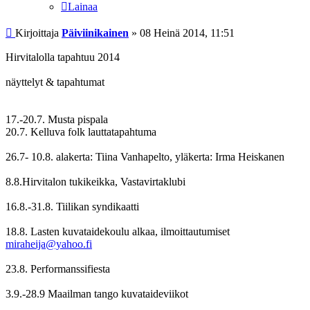
Lainaa
Viesti
Kirjoittaja
Päiviinikainen
»
08 Heinä 2014, 11:51
Hirvitalolla tapahtuu 2014
näyttelyt & tapahtumat
17.-20.7. Musta pispala
20.7. Kelluva folk lauttatapahtuma
26.7- 10.8. alakerta: Tiina Vanhapelto, yläkerta: Irma Heiskanen
8.8.Hirvitalon tukikeikka, Vastavirtaklubi
16.8.-31.8. Tiilikan syndikaatti
18.8. Lasten kuvataidekoulu alkaa, ilmoittautumiset
miraheija@yahoo.fi
23.8. Performanssifiesta
3.9.-28.9 Maailman tango kuvataideviikot