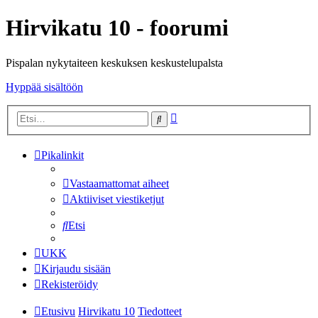
Hirvikatu 10 - foorumi
Pispalan nykytaiteen keskuksen keskustelupalsta
Hyppää sisältöön
Tarkennettu
Etsi
haku
Pikalinkit
Vastaamattomat aiheet
Aktiiviset viestiketjut
Etsi
UKK
Kirjaudu sisään
Rekisteröidy
Etusivu
Hirvikatu 10
Tiedotteet