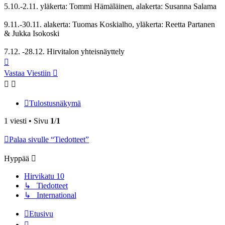
5.10.-2.11. yläkerta: Tommi Hämäläinen, alakerta: Susanna Salama
9.11.-30.11. alakerta: Tuomas Koskialho, yläkerta: Reetta Partanen
& Jukka Isokoski
7.12. -28.12. Hirvitalon yhteisnäyttely
Ylös
Vastaa Viestiin
Tulostusnäkymä
1 viesti • Sivu
1
/
1
Palaa sivulle “Tiedotteet”
Hyppää
Hirvikatu 10
↳ Tiedotteet
↳ International
Etusivu