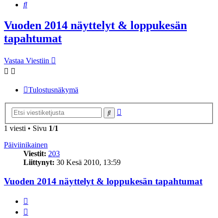
Etsi
Vuoden 2014 näyttelyt & loppukesän
tapahtumat
Vastaa Viestiin
Tulostusnäkymä
Tarkennettu
Etsi
haku
1 viesti • Sivu
1
/
1
Päiviinikainen
Viestit:
203
Liittynyt:
30 Kesä 2010, 13:59
Vuoden 2014 näyttelyt & loppukesän tapahtumat
Lainaa