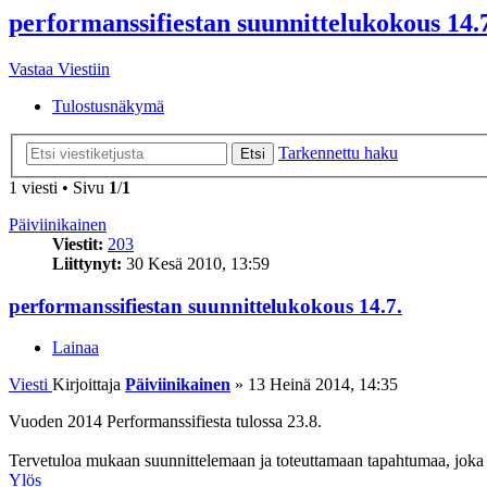
performanssifiestan suunnittelukokous 14.
Vastaa Viestiin
Tulostusnäkymä
Tarkennettu haku
Etsi
1 viesti • Sivu
1
/
1
Päiviinikainen
Viestit:
203
Liittynyt:
30 Kesä 2010, 13:59
performanssifiestan suunnittelukokous 14.7.
Lainaa
Viesti
Kirjoittaja
Päiviinikainen
»
13 Heinä 2014, 14:35
Vuoden 2014 Performanssifiesta tulossa 23.8.
Tervetuloa mukaan suunnittelemaan ja toteuttamaan tapahtumaa, joka 
Ylös