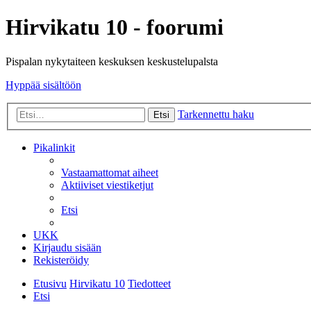
Hirvikatu 10 - foorumi
Pispalan nykytaiteen keskuksen keskustelupalsta
Hyppää sisältöön
Tarkennettu haku
Etsi
Pikalinkit
Vastaamattomat aiheet
Aktiiviset viestiketjut
Etsi
UKK
Kirjaudu sisään
Rekisteröidy
Etusivu
Hirvikatu 10
Tiedotteet
Etsi