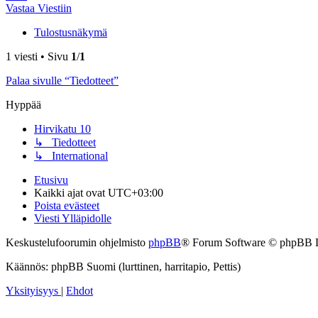
Vastaa Viestiin
Tulostusnäkymä
1 viesti • Sivu
1
/
1
Palaa sivulle “Tiedotteet”
Hyppää
Hirvikatu 10
↳ Tiedotteet
↳ International
Etusivu
Kaikki ajat ovat
UTC+03:00
Poista evästeet
Viesti Ylläpidolle
Keskustelufoorumin ohjelmisto
phpBB
® Forum Software © phpBB 
Käännös: phpBB Suomi (lurttinen, harritapio, Pettis)
Yksityisyys
|
Ehdot