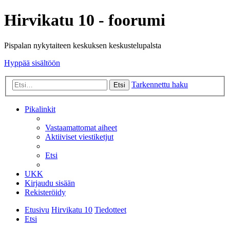
Hirvikatu 10 - foorumi
Pispalan nykytaiteen keskuksen keskustelupalsta
Hyppää sisältöön
Tarkennettu haku
Etsi
Pikalinkit
Vastaamattomat aiheet
Aktiiviset viestiketjut
Etsi
UKK
Kirjaudu sisään
Rekisteröidy
Etusivu
Hirvikatu 10
Tiedotteet
Etsi