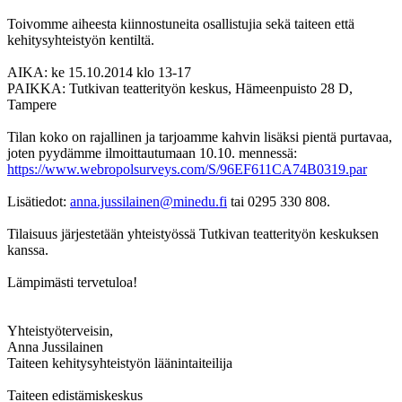
Toivomme aiheesta kiinnostuneita osallistujia sekä taiteen että
kehitysyhteistyön kentiltä.
AIKA: ke 15.10.2014 klo 13-17
PAIKKA: Tutkivan teatterityön keskus, Hämeenpuisto 28 D,
Tampere
Tilan koko on rajallinen ja tarjoamme kahvin lisäksi pientä purtavaa,
joten pyydämme ilmoittautumaan 10.10. mennessä:
https://www.webropolsurveys.com/S/96EF611CA74B0319.par
Lisätiedot:
anna.jussilainen@minedu.fi
tai 0295 330 808.
Tilaisuus järjestetään yhteistyössä Tutkivan teatterityön keskuksen
kanssa.
Lämpimästi tervetuloa!
Yhteistyöterveisin,
Anna Jussilainen
Taiteen kehitysyhteistyön läänintaiteilija
Taiteen edistämiskeskus