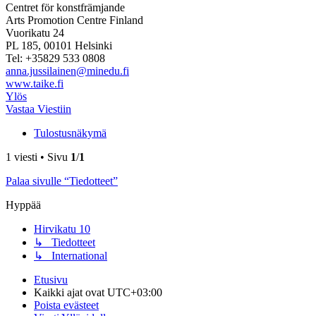
Centret för konstfrämjande
Arts Promotion Centre Finland
Vuorikatu 24
PL 185, 00101 Helsinki
Tel: +35829 533 0808
anna.jussilainen@minedu.fi
www.taike.fi
Ylös
Vastaa Viestiin
Tulostusnäkymä
1 viesti • Sivu
1
/
1
Palaa sivulle “Tiedotteet”
Hyppää
Hirvikatu 10
↳ Tiedotteet
↳ International
Etusivu
Kaikki ajat ovat
UTC+03:00
Poista evästeet