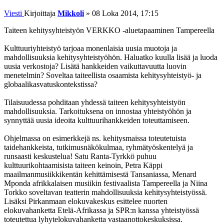
Viesti
Kirjoittaja
Mikkoli
»
08 Loka 2014, 17:15
Taiteen kehitysyhteistyön VERKKO -aluetapaaminen Tampereella
Kulttuuriyhteistyö tarjoaa monenlaisia uusia muotoja ja
mahdollisuuksia kehitysyhteistyöhön. Haluatko kuulla lisää ja luoda
uusia verkostoja? Lisätä hankkeiden vaikuttavuutta luovin
menetelmin? Soveltaa taiteellista osaamista kehitysyhteistyö- ja
globaalikasvatuskontekstissa?
Tilaisuudessa pohditaan yhdessä taiteen kehitysyhteistyön
mahdollisuuksia. Tarkoituksena on innostaa yhteistyöhön ja
synnyttää uusia ideoita kulttuurihankkeiden toteuttamiseen.
Ohjelmassa on esimerkkejä ns. kehitysmaissa toteutetuista
taidehankkeista, tutkimusnäkökulmaa, ryhmätyöskentelyä ja
runsaasti keskustelua! Satu Ranta-Tyrkkö puhuu
kulttuurikohtaamisista taiteen keinoin, Petra Käppi
maailmanmusiikkikentän kehittämisestä Tansaniassa, Menard
Mponda afrikkalaisen musiikin festivaalista Tampereella ja Niina
Torkko soveltavan teatterin mahdollisuuksia kehitysyhteistyössä.
Lisäksi Pirkanmaan elokuvakeskus esittelee nuorten
elokuvahanketta Etelä-Afrikassa ja SPR:n kanssa yhteistyössä
toteutettua lyhytelokuvahanketta vastaanottokeskuksissa.