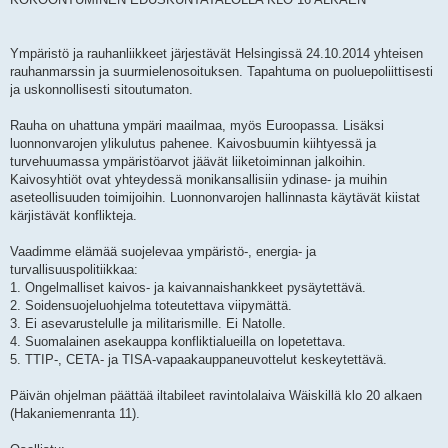
Ympäristö ja rauhanliikkeet järjestävät Helsingissä 24.10.2014 yhteisen
rauhanmarssin ja suurmielenosoituksen. Tapahtuma on puoluepoliittisesti
ja uskonnollisesti sitoutumaton.
Rauha on uhattuna ympäri maailmaa, myös Euroopassa. Lisäksi
luonnonvarojen ylikulutus pahenee. Kaivosbuumin kiihtyessä ja
turvehuumassa ympäristöarvot jäävät liiketoiminnan jalkoihin.
Kaivosyhtiöt ovat yhteydessä monikansallisiin ydinase- ja muihin
aseteollisuuden toimijoihin. Luonnonvarojen hallinnasta käytävät kiistat
kärjistävät konflikteja.
Vaadimme elämää suojelevaa ympäristö-, energia- ja
turvallisuuspolitiikkaa:
1. Ongelmalliset kaivos- ja kaivannaishankkeet pysäytettävä.
2. Soidensuojeluohjelma toteutettava viipymättä.
3. Ei asevarustelulle ja militarismille. Ei Natolle.
4. Suomalainen asekauppa konfliktialueilla on lopetettava.
5. TTIP-, CETA- ja TISA-vapaakauppaneuvottelut keskeytettävä.
Päivän ohjelman päättää iltabileet ravintolalaiva Wäiskillä klo 20 alkaen
(Hakaniemenranta 11).