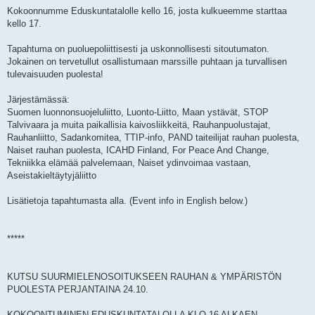
Kokoonnumme Eduskuntatalolle kello 16, josta kulkueemme starttaa
kello 17.
Tapahtuma on puoluepoliittisesti ja uskonnollisesti sitoutumaton.
Jokainen on tervetullut osallistumaan marssille puhtaan ja turvallisen
tulevaisuuden puolesta!
Järjestämässä:
Suomen luonnonsuojeluliitto, Luonto-Liitto, Maan ystävät, STOP
Talvivaara ja muita paikallisia kaivosliikkeitä, Rauhanpuolustajat,
Rauhanliitto, Sadankomitea, TTIP-info, PAND taiteilijat rauhan puolesta,
Naiset rauhan puolesta, ICAHD Finland, For Peace And Change,
Tekniikka elämää palvelemaan, Naiset ydinvoimaa vastaan,
Aseistakieltäytyjäliitto
Lisätietoja tapahtumasta alla. (Event info in English below.)
*****
KUTSU SUURMIELENOSOITUKSEEN RAUHAN & YMPÄRISTÖN
PUOLESTA PERJANTAINA 24.10.
KOKOONTUMINEN EDUSKUNTATALOLLA KLO 16 ALKAEN