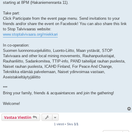
starting at 8PM (Hakaniemenranta 11).
Take part:
Click Participate from the event page menu. Send invitations to your
friends and/or share the event on Facebook! You can also share this link
to Stop Talvivaaras website:
www.stoptalvivaara.org/miekkari
In co-operation:
Suomen luonnonsuojeluliitto, Luonto-Liitto, Maan ystävät, STOP
Talvivaara and other local mining movements, Rauhanpuolustajat,
Rauhanliitto, Sadankomitea, TTIP-info, PAND taiteilijat rauhan puolesta,
Naiset rauhan puolesta, ICAHD Finland, For Peace And Change,
Tekniikka elämää palvelemaan, Naiset ydinvoimaa vastaan,
Aseistakieltäytyjäliitto
***
Bring your family, friends & acquaintances and join the gathering!
Welcome!
Vastaa Viestiin
1 viesti • Sivu
1
/
1