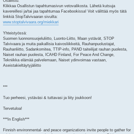
Osallistu:
Klikkaa Osallistun tapahtumasivun vetovalikosta. Lähetä kutsuja
kavereillesi ja/tai jaa tapahtumaa Facebookissa! Voit välittää myös tätä
linkkiä StopTalvivaaran sivuilta:
www.stoptalvivaara.org/miekkari
Yhteistyössä:
Suomen luonnonsuojeluliitto, Luonto-Liitto, Maan ystävät, STOP
Talvivaara ja muita paikallisia kaivosliikkeitä, Rauhanpuolustajat,
Rauhanliitto, Sadankomitea, TTIP-info, PAND taiteilijat rauhan puolesta,
Naiset rauhan puolesta, ICAHD Finland, For Peace And Change,
Tekniikka elämää palvelemaan, Naiset ydinvoimaa vastaan,
Aseistakieltäytyjäliitto
***
Tuo perheesi, ystäväsi & tuttavasi ja liity joukkoon!
Tervetuloa!
***In English***
Finnish environmental- and peace organizations invite people to gather for