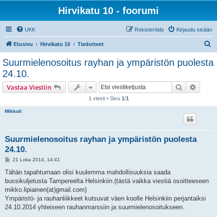
Hirvikatu 10 - foorumi
UKK
Rekisteröidy
Kirjaudu sisään
E
Etusivu
Hirvikatu 10
Tiedotteet
t
Suurmielenosoitus rayhan ja ympäristön puolesta
s
24.10.
i
Etsi
Tarken
Vastaa Viestiin
1 viesti • Sivu
1
/
1
Mikkoli
Suurmielenosoitus rayhan ja ympäristön puolesta
24.10.
V
21 Loka 2014, 14:41
i
e
Tähän tapahtumaan olisi kuulemma mahdollisuuksia saada
s
bussikuljetusta Tampereelta Helsinkiin.(tästä vaikka viestiä osoitteeseen
t
i
mikko.lipiainen(at)gmail.com)
Ympäristö- ja rauhanliikkeet kutsuvat väen koolle Helsinkiin perjantaiksi
24.10.2014 yhteiseen rauhanmarssiin ja suurmielenosoitukseen.