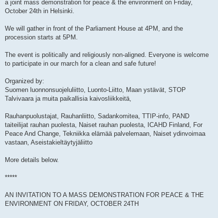
a joint mass demonstration for peace & the environment on Friday,
October 24th in Helsinki.
We will gather in front of the Parliament House at 4PM, and the
procession starts at 5PM.
The event is politically and religiously non-aligned. Everyone is welcome
to participate in our march for a clean and safe future!
Organized by:
Suomen luonnonsuojeluliitto, Luonto-Liitto, Maan ystävät, STOP
Talvivaara ja muita paikallisia kaivosliikkeitä,
Rauhanpuolustajat, Rauhanliitto, Sadankomitea, TTIP-info, PAND
taiteilijat rauhan puolesta, Naiset rauhan puolesta, ICAHD Finland, For
Peace And Change, Tekniikka elämää palvelemaan, Naiset ydinvoimaa
vastaan, Aseistakieltäytyjäliitto
More details below.
*****
AN INVITATION TO A MASS DEMONSTRATION FOR PEACE & THE
ENVIRONMENT ON FRIDAY, OCTOBER 24TH