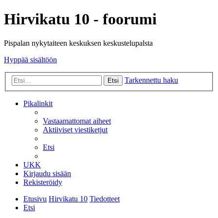
Hirvikatu 10 - foorumi
Pispalan nykytaiteen keskuksen keskustelupalsta
Hyppää sisältöön
Tarkennettu haku
Etsi
Pikalinkit
Vastaamattomat aiheet
Aktiiviset viestiketjut
Etsi
UKK
Kirjaudu sisään
Rekisteröidy
Etusivu
Hirvikatu 10
Tiedotteet
Etsi