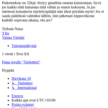
Hakemuksia on 32kpl, löytyy gmailista omasta kansiostaan, hyvä
jos kaikki ehtii katsastaa niitä vähän jo ennen kokousta. Ja jos
mielessä kutsuttavia näyttelynpitäjiä niin ideat pöytään myös! Jos ei
saada päätöksiä valmiiksi tällöin, niin jatketaan loppuviikosta
kaikille sopivana aikana, eks jee?
Terkuin Nana
Ylös
Vastaa Viestiin
Tulostusnäkymä
1 viesti • Sivu
1
/
1
Palaa sivulle “Tiedotteet”
Hyppää
Hirvikatu 10
↳ Tiedotteet
↳ International
Etusivu
Kaikki ajat ovat
UTC+03:00
Poista evästeet