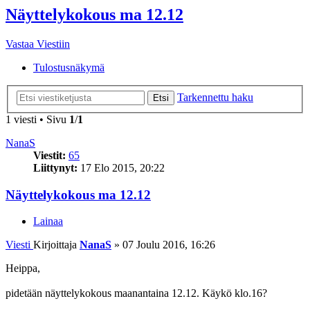
Näyttelykokous ma 12.12
Vastaa Viestiin
Tulostusnäkymä
Tarkennettu haku
Etsi
1 viesti • Sivu
1
/
1
NanaS
Viestit:
65
Liittynyt:
17 Elo 2015, 20:22
Näyttelykokous ma 12.12
Lainaa
Viesti
Kirjoittaja
NanaS
»
07 Joulu 2016, 16:26
Heippa,
pidetään näyttelykokous maanantaina 12.12. Käykö klo.16?