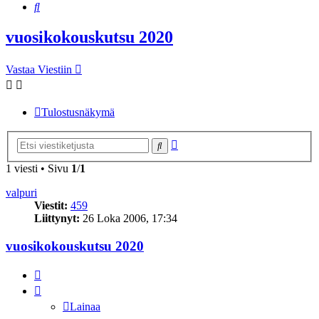
Etsi
vuosikokouskutsu 2020
Vastaa Viestiin
Tulostusnäkymä
Tarkennettu
Etsi
haku
1 viesti • Sivu
1
/
1
valpuri
Viestit:
459
Liittynyt:
26 Loka 2006, 17:34
vuosikokouskutsu 2020
Lainaa
Lainaa