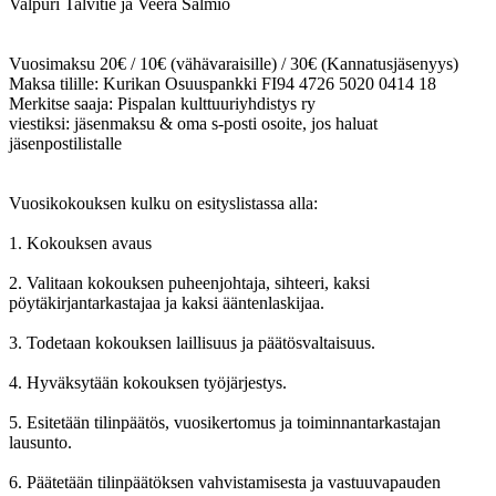
Valpuri Talvitie ja Veera Salmio
Vuosimaksu 20€ / 10€ (vähävaraisille) / 30€ (Kannatusjäsenyys)
Maksa tilille: Kurikan Osuuspankki FI94 4726 5020 0414 18
Merkitse saaja: Pispalan kulttuuriyhdistys ry
viestiksi: jäsenmaksu & oma s-posti osoite, jos haluat
jäsenpostilistalle
Vuosikokouksen kulku on esityslistassa alla:
1. Kokouksen avaus
2. Valitaan kokouksen puheenjohtaja, sihteeri, kaksi
pöytäkirjantarkastajaa ja kaksi ääntenlaskijaa.
3. Todetaan kokouksen laillisuus ja päätösvaltaisuus.
4. Hyväksytään kokouksen työjärjestys.
5. Esitetään tilinpäätös, vuosikertomus ja toiminnantarkastajan
lausunto.
6. Päätetään tilinpäätöksen vahvistamisesta ja vastuuvapauden