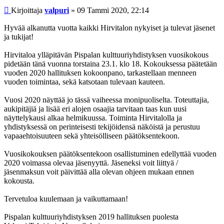
Viesti
Kirjoittaja
valpuri
»
09 Tammi 2020, 22:14
Hyvää alkanutta vuotta kaikki Hirvitalon nykyiset ja tulevat jäsenet
ja tukijat!
Hirvitaloa ylläpitävän Pispalan kulttuuriyhdistyksen vuosikokous
pidetään tänä vuonna torstaina 23.1. klo 18. Kokouksessa päätetään
vuoden 2020 hallituksen kokoonpano, tarkastellaan menneen
vuoden toimintaa, sekä katsotaan tulevaan kauteen.
Vuosi 2020 näyttää jo tässä vaiheessa monipuoliselta. Toteuttajia,
aukipitäjiä ja lisää eri alojen osaajia tarvitaan taas kun uusi
näyttelykausi alkaa helmikuussa. Toiminta Hirvitalolla ja
yhdistyksessä on perinteisesti tekijöidensä näköistä ja perustuu
vapaaehtoisuuteen sekä yhteisölliseen päätöksentekoon.
Vuosikokouksen päätöksentekoon osallistuminen edellyttää vuoden
2020 voimassa olevaa jäsenyyttä. Jäseneksi voit liittyä /
jäsenmaksun voit päivittää alla olevan ohjeen mukaan ennen
kokousta.
Tervetuloa kuulemaan ja vaikuttamaan!
Pispalan kulttuuriyhdistyksen 2019 hallituksen puolesta