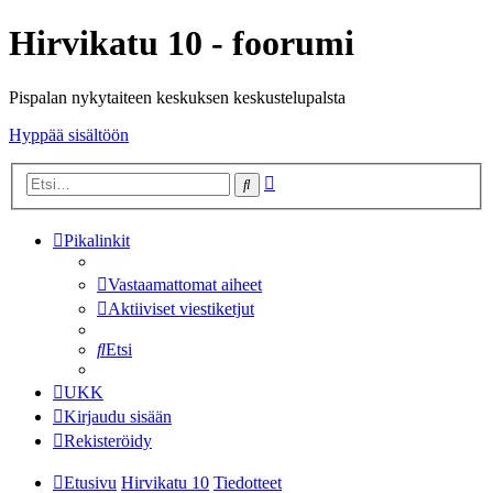
Hirvikatu 10 - foorumi
Pispalan nykytaiteen keskuksen keskustelupalsta
Hyppää sisältöön
Tarkennettu
Etsi
haku
Pikalinkit
Vastaamattomat aiheet
Aktiiviset viestiketjut
Etsi
UKK
Kirjaudu sisään
Rekisteröidy
Etusivu
Hirvikatu 10
Tiedotteet