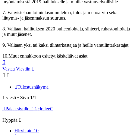
myöntämisestä 2019 hallitukselle ja muille vastuuvelvollisille.
7. Vahvistetaan toimintasuunnitelma, tulo- ja menoarvio sekä
liittymis- ja jäsenmaksun suuruus.
8. Valitaan hallituksen 2020 puheenjohtaja, sihteeri, rahastonhoitaja
ja muut jäsenet.
9. Valitaan yksi tai kaksi tilintarkastajaa ja heille varatilintarkastajat.
10.Muut ennakkoon esitetyt käsiteltävät asiat.
Ylös
Vastaa Viestiin
Tulostusnäkymä
1 viesti • Sivu
1
/
1
Palaa sivulle “Tiedotteet”
Hyppää
Hirvikatu 10