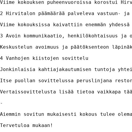
Viime kokouksen puheenvuoroissa korostui Hir
2 Hirvitalon päämäärää palveleva vastuun- ja 
Viime kokouksissa kaivattiin enemmän yhdessä
3 Avoin kommunikaatio, henkilökohtaisuus ja o
Keskustelun avoimuus ja päätöksenteon läpinä
4 Vanhojen kiistojen sovittelu

Jonkinlaisia kahtiajakautumisen tuntoja yhtei
Itse puollan sovittelussa peruslinjana resto
Vertaissovittelusta lisää tietoa vaikkapa tää
-

Aiemmin sovitun mukaisesti kokous tulee olem
Tervetuloa mukaan!
