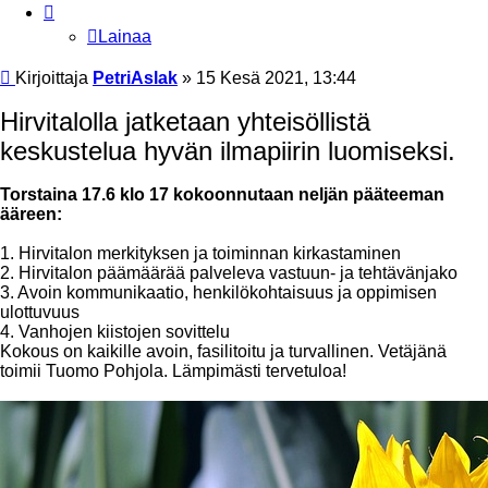
Lainaa
Viesti
Kirjoittaja
PetriAslak
»
15 Kesä 2021, 13:44
Hirvitalolla jatketaan yhteisöllistä
keskustelua hyvän ilmapiirin luomiseksi.
Torstaina 17.6 klo 17 kokoonnutaan neljän pääteeman
ääreen:
1. Hirvitalon merkityksen ja toiminnan kirkastaminen
2. Hirvitalon päämäärää palveleva vastuun- ja tehtävänjako
3. Avoin kommunikaatio, henkilökohtaisuus ja oppimisen
ulottuvuus
4. Vanhojen kiistojen sovittelu
Kokous on kaikille avoin, fasilitoitu ja turvallinen. Vetäjänä
toimii Tuomo Pohjola. Lämpimästi tervetuloa!