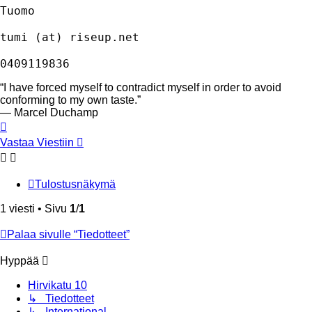
Tuomo

tumi (at) riseup.net

0409119836
“I have forced myself to contradict myself in order to avoid
conforming to my own taste.”
― Marcel Duchamp
Ylös
Vastaa Viestiin
Tulostusnäkymä
1 viesti • Sivu
1
/
1
Palaa sivulle “Tiedotteet”
Hyppää
Hirvikatu 10
↳ Tiedotteet
↳ International