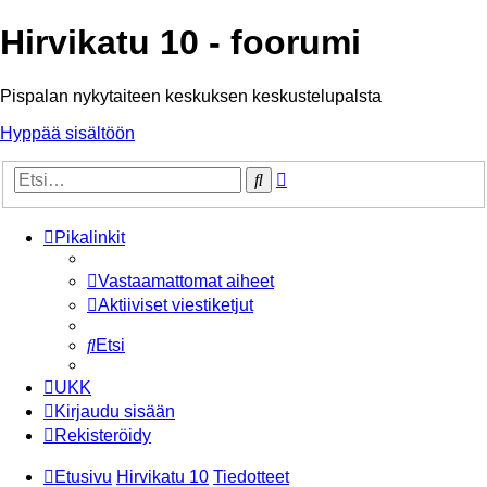
Hirvikatu 10 - foorumi
Pispalan nykytaiteen keskuksen keskustelupalsta
Hyppää sisältöön
Tarkennettu
Etsi
haku
Pikalinkit
Vastaamattomat aiheet
Aktiiviset viestiketjut
Etsi
UKK
Kirjaudu sisään
Rekisteröidy
Etusivu
Hirvikatu 10
Tiedotteet