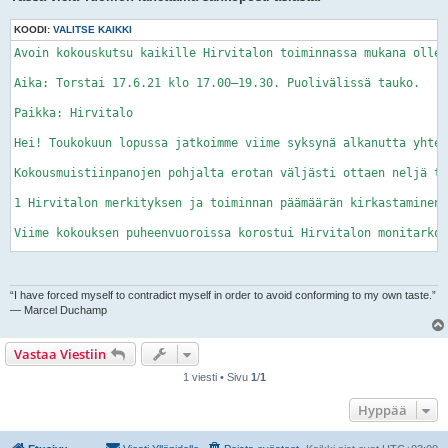
KOODI:
VALITSE KAIKKI
Avoin kokouskutsu kaikille Hirvitalon toiminnassa mukana ollei
Aika: Torstai 17.6.21 klo 17.00–19.30. Puolivälissä tauko.

Paikka: Hirvitalo

Hei! Toukokuun lopussa jatkoimme viime syksynä alkanutta yhtei
Kokousmuistiinpanojen pohjalta erotan väljästi ottaen neljä te
1 Hirvitalon merkityksen ja toiminnan päämäärän kirkastaminen

Viime kokouksen puheenvuoroissa korostui Hirvitalon monitarkoi
2 Hirvitalon päämäärää palveleva vastuun- ja tehtävien jako

Viime kokouksissa kaivattiin enemmän yhdessä tekemistä. Yksilö
“I have forced myself to contradict myself in order to avoid conforming to my own taste.”
― Marcel Duchamp
3 Avoin kommunikaatio, henkilökohtaisuus ja oppimisen ulottuvu
Vastaa Viestiin
Keskustelun avoimuus ja päätöksenteon läpinäkyvyys olivat esil
1 viesti • Sivu
1
/
1
4 Vanhojen kiistojen sovittelu

Hyppää
Jonkinlaisia kahtiajakautumisen tuntoja yhteisössä on ilmennyt
Itse puollan sovittelussa peruslinjana restoratiivista lähesty