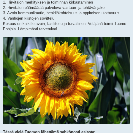
1. Hirvitalon merkityksen ja toiminnan kirkastaminen
2. Hirvitalon päämäärää palveleva vastuun- ja tehtävänjako
3. Avoin kommunikaatio, henkilökohtaisuus ja oppimisen ulottuvuus
4. Vanhojen kiistojen sovittelu
Kokous on kaikille avoin, fasilitoitu ja turvallinen. Vetäjänä toimii Tuomo
Pohjola. Lämpimästi tervetuloa!
Tässä vielä Tuomon lähettämä sahköposti asiasta: