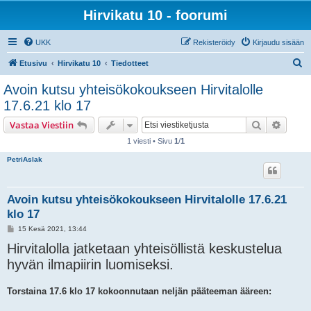
Hirvikatu 10 - foorumi
UKK
Rekisteröidy
Kirjaudu sisään
E
Etusivu
Hirvikatu 10
Tiedotteet
t
Avoin kutsu yhteisökokoukseen Hirvitalolle
s
17.6.21 klo 17
i
Etsi
Tarken
Vastaa Viestiin
1 viesti • Sivu
1
/
1
PetriAslak
Avoin kutsu yhteisökokoukseen Hirvitalolle 17.6.21
klo 17
V
15 Kesä 2021, 13:44
i
Hirvitalolla jatketaan yhteisöllistä keskustelua
e
s
hyvän ilmapiirin luomiseksi.
t
i
Torstaina 17.6 klo 17 kokoonnutaan neljän pääteeman ääreen: