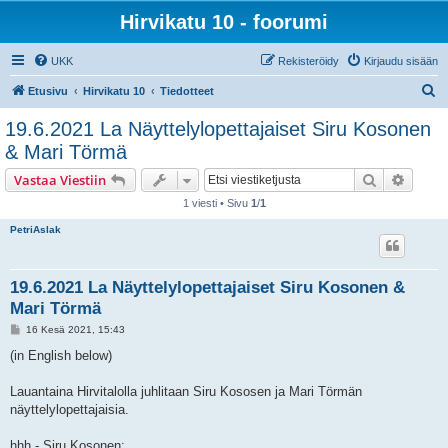
Hirvikatu 10 - foorumi
UKK
Rekisteröidy
Kirjaudu sisään
E
Etusivu
Hirvikatu 10
Tiedotteet
t
19.6.2021 La Näyttelylopettajaiset Siru Kosonen
s
& Mari Törmä
i
Etsi
Tarken
Vastaa Viestiin
1 viesti • Sivu
1
/
1
PetriAslak
19.6.2021 La Näyttelylopettajaiset Siru Kosonen &
Mari Törmä
V
16 Kesä 2021, 15:43
i
e
(in English below)
s
t
i
Lauantaina Hirvitalolla juhlitaan Siru Kososen ja Mari Törmän
näyttelylopettajaisia.
hhh - Siru Kosonen: