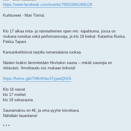
https://www.facebook.com/events/795015941406128
Kuihtuneet - Mari Törmä:
Klo 17 alkaa rinta- ja nänniaiheinen open mic -tapahtuma, jossa on
mukana runoilua sekä performansseja, ja klo 19 keikat: Katariina Ruska,
Pekka Tapani.
Kansankeittiössä tarjolla romanialaista ruokaa.
Näiden lisäksi lämmitetään Hirvitalon sauna -- mikäli saunojia on
riittävästi. Ilmoittaudu siis mukaan linkistä!
https://forms.gle/TMKAHav37yjawQhXA
Klo 16 naiset
klo 17 miehet
klo 18 sekasauna
Saunamaksu on 4€, ja oma pyyhe toivottava.
Nähdään lauantaina!
* * *