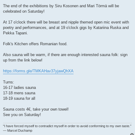
The end of the exhibitions by Siru Kosonen and Mari Törmä will be
celebrated on Saturday!
At 17 o'clock there will be breast and nipple themed open mic event with
poetry and performances, and at 19 o'clock gigs by Katariina Ruska and
Pekka Tapani.
Folk's Kitchen offers Romanian food.
Also sauna will be warm, if there are enough interested sauna folk: sign
up from the link below!
https://forms.gle/TMKAHav37yjawQhXA
Turns:
16-17 ladies sauna
17-18 mens sauna
18-19 sauna for all
Sauna costs 4€, take your own towel!
See you on Saturday!
“I have forced myself to contradict myself in order to avoid conforming to my own taste.”
― Marcel Duchamp