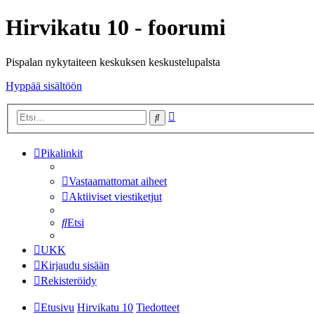
Hirvikatu 10 - foorumi
Pispalan nykytaiteen keskuksen keskustelupalsta
Hyppää sisältöön
Tarkennettu
Etsi
haku
Pikalinkit
Vastaamattomat aiheet
Aktiiviset viestiketjut
Etsi
UKK
Kirjaudu sisään
Rekisteröidy
Etusivu
Hirvikatu 10
Tiedotteet