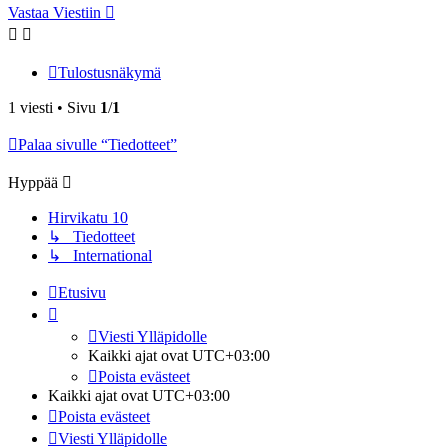
Vastaa Viestiin
Tulostusnäkymä
1 viesti • Sivu
1
/
1
Palaa sivulle “Tiedotteet”
Hyppää
Hirvikatu 10
↳ Tiedotteet
↳ International
Etusivu
Viesti Ylläpidolle
Kaikki ajat ovat
UTC+03:00
Poista evästeet
Kaikki ajat ovat
UTC+03:00
Poista evästeet
Viesti Ylläpidolle