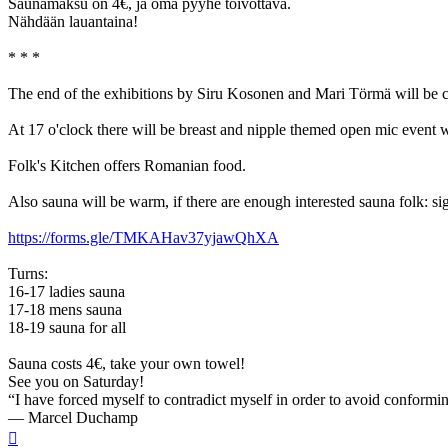
Saunamaksu on 4€, ja oma pyyhe toivottava.
Nähdään lauantaina!
* * *
The end of the exhibitions by Siru Kosonen and Mari Törmä will be c
At 17 o'clock there will be breast and nipple themed open mic event 
Folk's Kitchen offers Romanian food.
Also sauna will be warm, if there are enough interested sauna folk: si
https://forms.gle/TMKAHav37yjawQhXA
Turns:
16-17 ladies sauna
17-18 mens sauna
18-19 sauna for all
Sauna costs 4€, take your own towel!
See you on Saturday!
“I have forced myself to contradict myself in order to avoid conformi
― Marcel Duchamp
Ylös