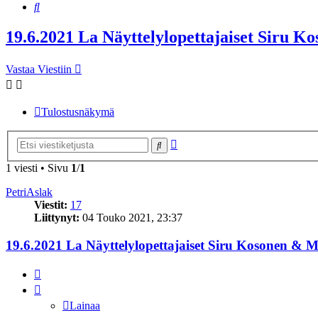
Etsi
19.6.2021 La Näyttelylopettajaiset Siru 
Vastaa Viestiin
Tulostusnäkymä
Tarkennettu
Etsi
haku
1 viesti • Sivu
1
/
1
PetriAslak
Viestit:
17
Liittynyt:
04 Touko 2021, 23:37
19.6.2021 La Näyttelylopettajaiset Siru Kosonen & 
Lainaa
Lainaa