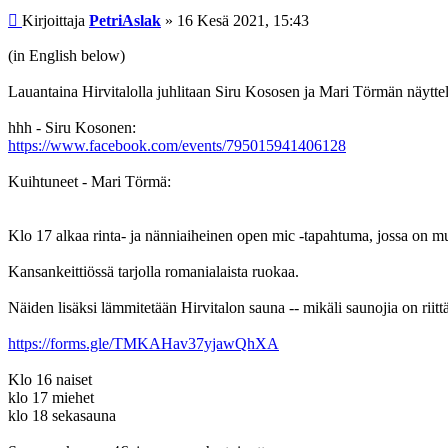
Viesti
Kirjoittaja
PetriAslak
»
16 Kesä 2021, 15:43
(in English below)
Lauantaina Hirvitalolla juhlitaan Siru Kososen ja Mari Törmän näyttely
hhh - Siru Kosonen:
https://www.facebook.com/events/795015941406128
Kuihtuneet - Mari Törmä:
Klo 17 alkaa rinta- ja nänniaiheinen open mic -tapahtuma, jossa on m
Kansankeittiössä tarjolla romanialaista ruokaa.
Näiden lisäksi lämmitetään Hirvitalon sauna -- mikäli saunojia on riittä
https://forms.gle/TMKAHav37yjawQhXA
Klo 16 naiset
klo 17 miehet
klo 18 sekasauna